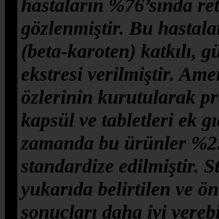
hastaların %76’sında reti
gözlenmiştir. Bu hastal
(beta-karoten) katkılı,
ekstresi verilmiştir. A
özlerinin kurutularak p
kapsül ve tabletleri ek g
zamanda bu ürünler %25 
standardize edilmiştir. 
yukarıda belirtilen ve ö
sonuçları daha iyi vereb