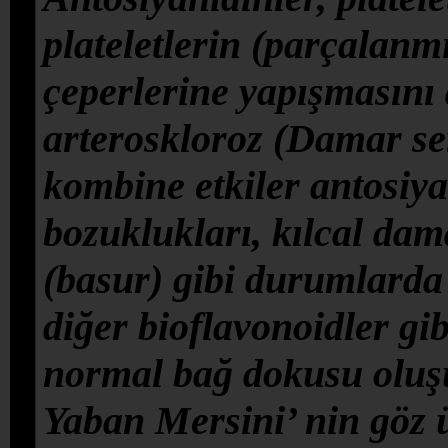
plateletlerin (parçalan
çeperlerine yapışmasını
arteroskloroz (Damar sert
kombine etkiler antosiya
bozuklukları, kılcal da
(basur) gibi durumlarda 
diğer bioflavonoidler gi
normal bağ dokusu oluş
Yaban Mersini’ nin göz ü