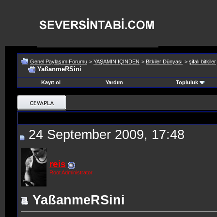
Genel Paylaşım Forumu
>
YAŞAMIN IÇINDEN
>
Bitkiler Dünyası
>
şifalı bitkiler
YaßanmeRSini
Kayıt ol
Yardım
Topluluk
24 September 2009, 17:48
reis
Root Administrator
YaßanmeRSini