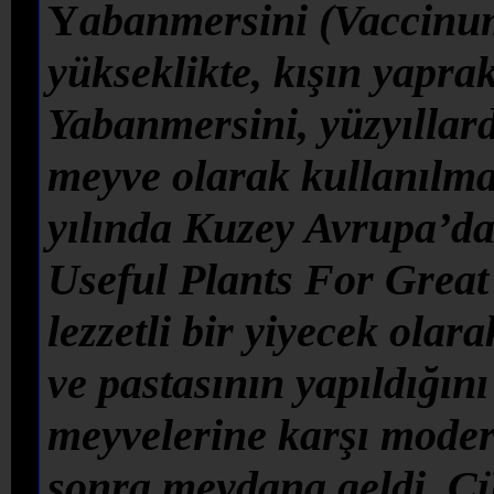
Y
abanmersini
(Vaccinum
yükseklikte, kışın yaprak
Yabanmersini, yüzyıllardı
meyve olarak kullanılma
yılında Kuzey Avrupa’da 
Useful Plants For Great 
lezzetli bir yiyecek olara
ve pastasının yapıldığın
meyvelerine karşı moder
sonra meydana geldi. Ç