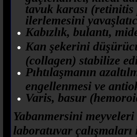
tavuk karası (retiniti
ilerlemesini yavaşlatıc
K
abızlık, bulantı, mid
Kan şekerini düşürücü
(collagen) stabilize ed
Pıhtılaşmanın azaltıl
engellenmesi ve antio
Varis, basur (hemoroid)
Yabanmersini meyveleri
laboratuvar çalışmaları 