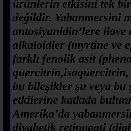
ürünlerin etkisini tek 
değildir. Yabanmersini m
antosiyanidin’lere ilave 
alkaloidler (myrtine ve 
farklı fenolik asit (pheno
quercitrin,isoquercitrin
bu bileşikler şu veya bu
etkilerine katkıda bulu
Amerika’da yabanmersini
diyabetik retinopati (dia