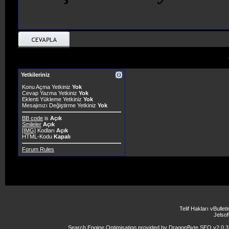
Yetkileriniz
Konu Açma Yetkiniz
Yok
Cevap Yazma Yetkiniz
Yok
Eklenti Yükleme Yetkiniz
Yok
Mesajınızı Değiştirme Yetkiniz
Yok
BB code
is
Açık
Smileler
Açık
[IMG]
Kodları
Açık
HTML-Kodu
Kapalı
Forum Rules
Telif Hakları vBulle
Jelsoft
Search Engine Optimisation provided by
DragonByte SEO v2.0.37