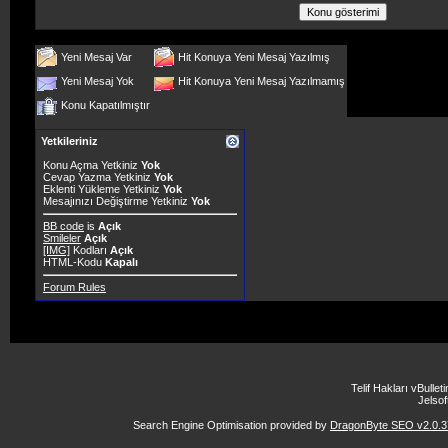
Yeni Mesaj Var
Hit Konuya Yeni Mesaj Yazılmış
Yeni Mesaj Yok
Hit Konuya Yeni Mesaj Yazılmamış
Konu Kapatılmıştır
Yetkileriniz
Konu Açma Yetkiniz
Yok
Cevap Yazma Yetkiniz
Yok
Eklenti Yükleme Yetkiniz
Yok
Mesajınızı Değiştirme Yetkiniz
Yok
BB code
is
Açık
Smileler
Açık
[IMG]
Kodları
Açık
HTML-Kodu
Kapalı
Forum Rules
Telif Hakları vBulle
Jelsoft
Search Engine Optimisation provided by
DragonByte SEO v2.0.37