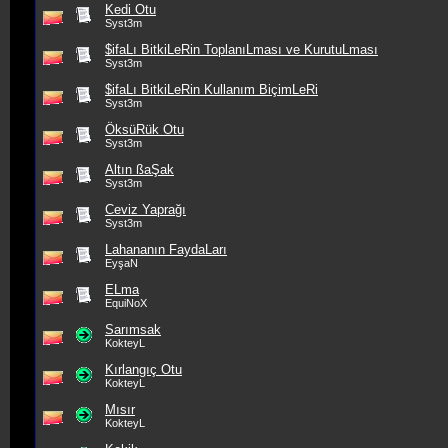
Kedi Otu
Syst3m
$ifaLı BitkiLeRin ToplanıLması ve KurutuLması
Syst3m
$ifaLı BitkiLeRin Kullanım BiçimLeRi
Syst3m
ÖksüRük Otu
Syst3m
Altın ßaŞak
Syst3m
Ceviz Yaprağı
Syst3m
Lahananın FaydaLarı
EyşaN
ELma
EquiNoX
Sarımsak
KokteyL
Kırlangıç Otu
KokteyL
Mısır
KokteyL