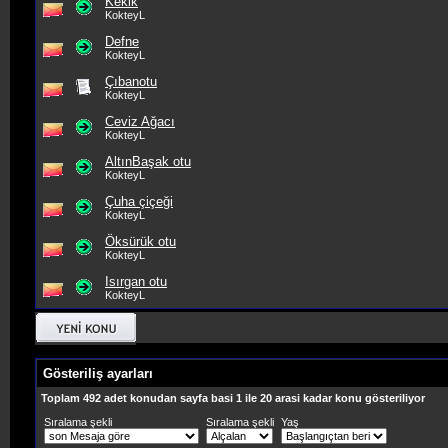
Kekik
KokteyL
Defne
KokteyL
Çıbanotu
KokteyL
Ceviz Ağacı
KokteyL
AltınBaşak otu
KokteyL
Çuha çiçeği
KokteyL
Öksürük otu
KokteyL
Isırgan otu
KokteyL
Gösteriliş ayarları
Toplam 492 adet konudan sayfa basi 1 ile 20 arasi kadar konu gösteriliyor
Sıralama şekli
Sıralama şekli
Yaş