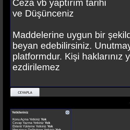
Ceza vb yaptırım tarihi
ve Düşünceniz
Maddelerine uygun bir şekild
beyan edebilirsiniz. Unutmayı
platformdur. Kişi haklarınız
ezdirilemez
Yetkileriniz
Konu Açma Yetkiniz
Yok
Cevap Yazma Yetkiniz
Yok
Eklenti Yükleme Yetkiniz
Yok
Mesajınızı Değiştirme Yetkiniz
Yok