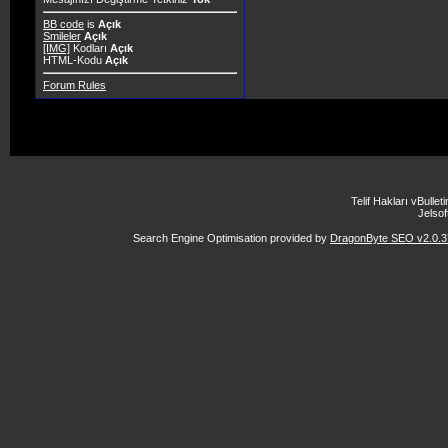
BB code
is
Açık
Smileler
Açık
[IMG]
Kodları
Açık
HTML-Kodu
Açık
Forum Rules
Telif Hakları vBulle
Jelsoft
Search Engine Optimisation provided by
DragonByte SEO v2.0.37