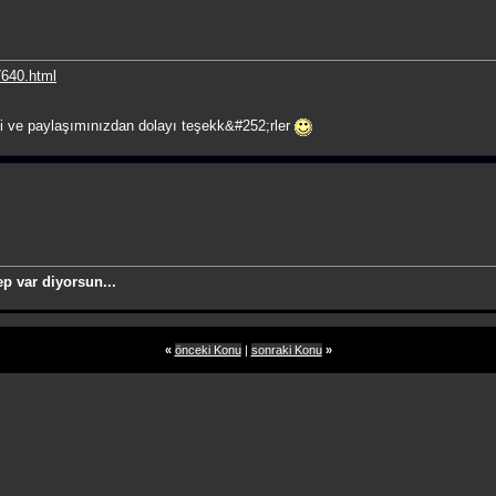
7640.html
 ve paylaşımınızdan dolayı teşekk&#252;rler
p var diyorsun...
«
önceki Konu
|
sonraki Konu
»