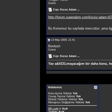
Guest
Cvp: Kızsız Adam ...
http://forum.superalem.com/kizsiz-adam-t5
Bu Konumuz bu sayfada mevcuttur ,ama ilgi
13 May 2009, 21:41
Berdush
Guest
Cvp: Kızsız Adam ...
Yav a&#231;mayacağım bir daha konu, he
Yetkileriniz
Konu Açma Yetkiniz
Yok
Cevap Yazma Yetkiniz
Yok
Eklenti Yükleme Yetkiniz
Yok
Mesajınızı Değiştirme Yetkiniz
Yok
BB code
is
Açık
Smileler
Açık