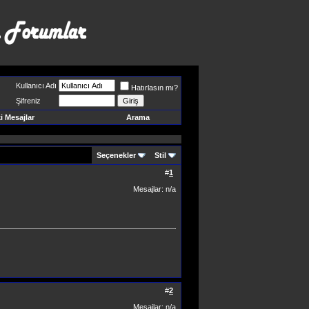
Kullanıcı Adı
Hatırlasın mı?
Şifreniz
 Mesajlar
Arama
Seçenekler
Stil
#
1
Mesajlar: n/a
#
2
Mesajlar: n/a