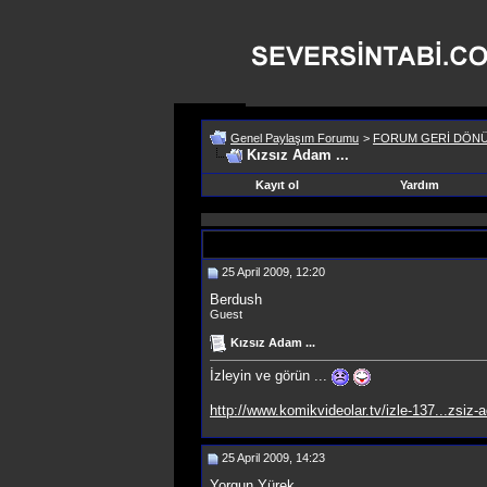
Genel Paylaşım Forumu
>
FORUM GERİ DÖN
Kızsız Adam ...
Kayıt ol
Yardım
25 April 2009, 12:20
Berdush
Guest
Kızsız Adam ...
İzleyin ve görün ...
http://www.komikvideolar.tv/izle-137...zsiz
25 April 2009, 14:23
Yorgun Yürek