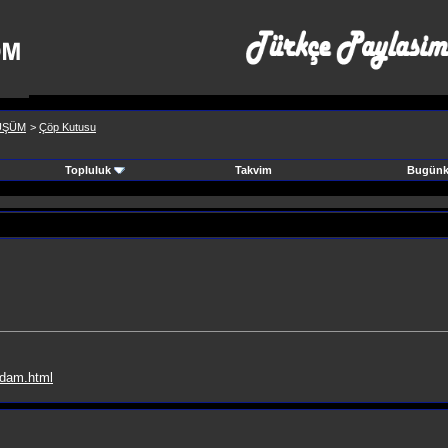
ÜŞÜM
>
Çöp Kutusu
Topluluk
Takvim
Bugünki
-adam.html