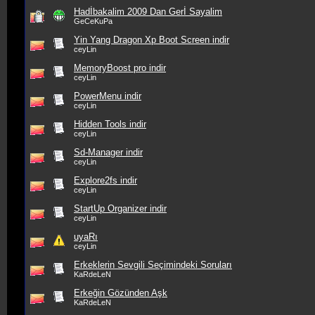
Hadİbakalim 2009 Dan Gerİ Sayalim
GeCeKuPa
Yin Yang Dragon Xp Boot Screen indir
ceyLin
MemoryBoost pro indir
ceyLin
PowerMenu indir
ceyLin
Hidden Tools indir
ceyLin
Sd-Manager indir
ceyLin
Explore2fs indir
ceyLin
StartUp Organizer indir
ceyLin
uyaRı
ceyLin
Erkeklerin Sevgili Seçimindeki Soruları
KaRdeLeN
Erkeğin Gözünden Aşk
KaRdeLeN