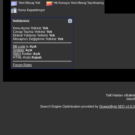
Yeni Mesaj Yok
Hit Konuya Yeni Mesaj Yazılmamış
Konu Kapatılmıştır
Yetkileriniz
Konu Açma Yetkiniz
Yok
Cevap Yazma Yetkiniz
Yok
Eklenti Yükleme Yetkiniz
Yok
Mesajınızı Değiştirme Yetkiniz
Yok
BB code
is
Açık
Smileler
Açık
[IMG]
Kodları
Açık
HTML-Kodu
Kapalı
Forum Rules
Telif Hakları vBulle
Jelsoft
Search Engine Optimisation provided by
DragonByte SEO v2.0.37