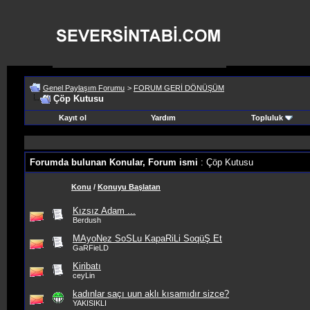
Genel Paylaşım Forumu
>
FORUM GERİ DÖNÜŞÜM
Çöp Kutusu
Kayıt ol
Yardım
Topluluk
Forumda bulunan Konular, Forum ismi
: Çöp Kutusu
Konu
/
Konuyu Başlatan
Kızsız Adam ...
Berdush
MAyoNez SoSLu KapaRiLi SoqüŞ Et
GaRFieLD
Kiribatı
ceyLin
kadınlar saçı uun aklı kısamıdır sizce?
YAKISIKLI