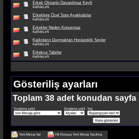
Erkek Olmanin Dayanilmaz Keyfi
KaRdeLeN
Erkeklere Özel Spor Ayakkabılar
KaRdeLeN
Erkekler Neden Konuşmaz
KaRdeLeN
Kadınların Duymaktan Hoşlandığı Şeyler
KaRdeLeN
Erkekçe Tabirler
KaRdeLeN
Gösteriliş ayarları
Toplam 38 adet konudan sayfa b
Sıralama şekli
Sıralama şekli
Yaş
Yeni Mesaj Var
Hit Konuya Yeni Mesaj Yazılmış