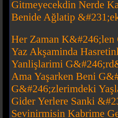
Gitmeyecekdin Nerde Kal
Benide Ağlatip &#231;ek
Her Zaman K&#246;len O
Yaz Akşaminda Hasreti
Yanlişlarimi G&#246;r
Ama Yaşarken Beni G&
G&#246;zl
erimdeki Yaşl
Gider Yerlere Sanki &#
Sevinirmisin Kabrime G