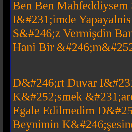
Ben Ben Mahfeddiysem S
I&#231;imde Yapayalnis
S&#246;z Vermişdin Ban
Hani Bir &#246;m&#252;
D&#246;rt Duvar I&#231
K&#252;smek &#231;are
E
gale Edilmedim D&#25
Beynimin K&#246;şesin