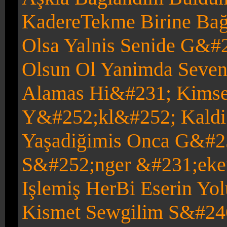
KadereTekme Birin
e Bağ
Olsa Yalnis Senide G&
Olsun Ol Yanimda Seveni
Alam
as Hi&#231; Kimse
Y&#252;kl&#252; Kaldi 
Yaşadiğim
is Onca G&#2
S&#252;nger &#231;eke
Işlemiş HerBi
Eserin Yo
Kismet Sewgilim
S&#246