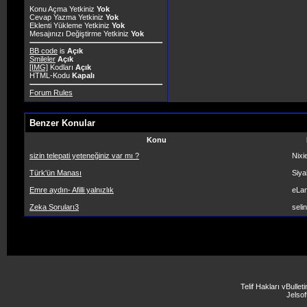
Konu Açma Yetkiniz
Yok
Cevap Yazma Yetkiniz
Yok
Eklenti Yükleme Yetkiniz
Yok
Mesajınızı Değiştirme Yetkiniz
Yok
BB code
is
Açık
Smileler
Açık
[IMG]
Kodları
Açık
HTML-Kodu
Kapalı
Forum Rules
Benzer Konular
Konu
sizin telepati yeteneğiniz var mı ?
Nixi
Türk'ün Manası
Siya
Emre aydın- Afilli yalnızlık
eLa
Zeka Soruları3
seli
Telif Hakları vBulle
Jelsoft