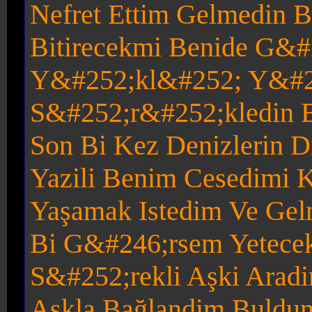
Nefret Ettim Gelmedin B
Bitirecekmi Benide G&#
Y&#252;kl&#252; Y&#2
S&#252;r&#252;kledin 
Son Bi Kez Denizlerin D
Yazili Ben
im Cesedimi K
Yaşamak Istedim Ve Gel
Bi G&#246;rsem Yetece
S&#252;rekli Aşki Arad
Aşkla Bağlandim Buldu