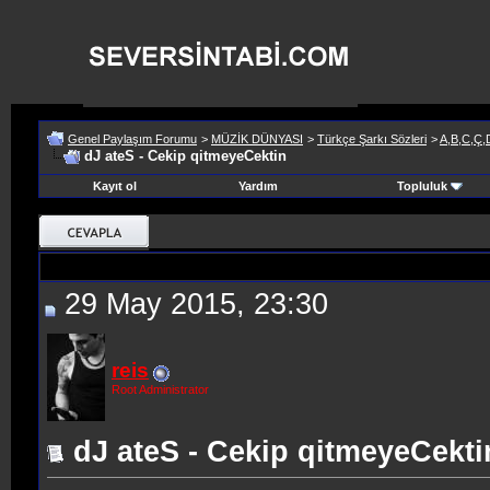
Genel Paylaşım Forumu
>
MÜZİK DÜNYASI
>
Türkçe Şarkı Sözleri
>
A,B,C,Ç,
dJ ateS - Cekip qitmeyeCektin
Kayıt ol
Yardım
Topluluk
29 May 2015, 23:30
reis
Root Administrator
dJ ateS - Cekip qitmeyeCekti