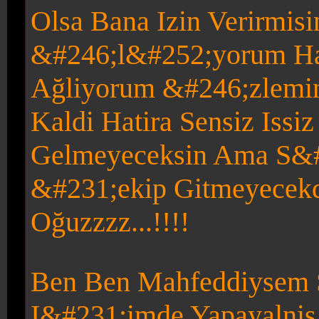
Olsa Bana Izin Verirmisi
&#246;l&#252;yorum Has
Ağliyorum &#246;zlemi
Kaldi Hatira Sensiz Iss
Gelmeyeceksin Ama
S&#
&#231;ekip Gitmeyecekd
Oğuzzzz...!!!!
Ben Ben Mahfeddiysem S
I&#231;imde Yapayalnis