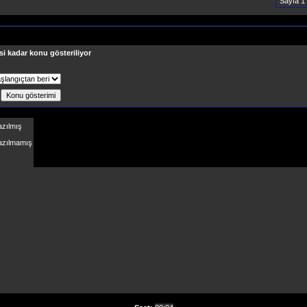
Sayfa 1
si kadar konu gösteriliyor
ş
azılmış
Yazılmamış