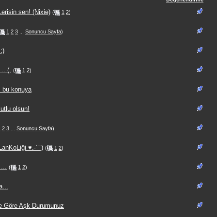
erisin sen! (Nixie)
(
1
2
)
1
2
3
...
Sonuncu Sayfa
)
;)
. (;
(
1
2
)
ı bu konuya
utlu olsun!
1
2
3
...
Sonuncu Sayfa
)
anKoLiği ♥.·´¯)
(
1
2
)
...
(
1
2
)
...
ne Göre Aşk Durumunuz