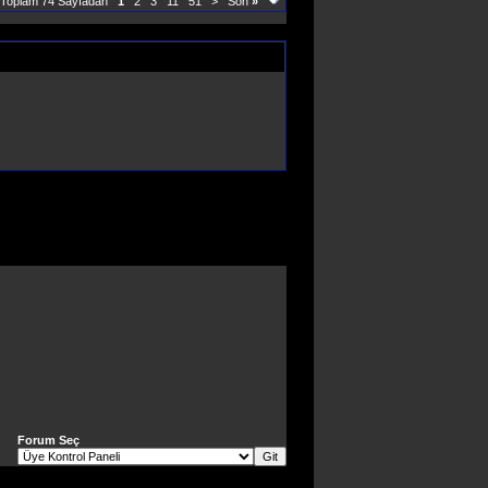
 Toplam 74 Sayfadan
1
2
3
11
51
>
Son
»
Forum Seç