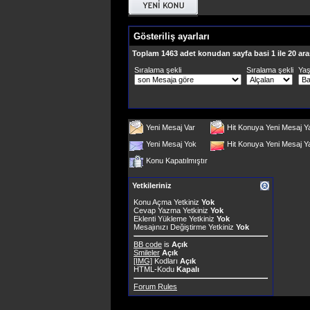
Gösteriliş ayarları
Toplam 1463 adet konudan sayfa basi 1 ile 20 ara
Sıralama şekli
Sıralama şekli
Ya
Yeni Mesaj Var
Hit Konuya Yeni Mesaj Y
Yeni Mesaj Yok
Hit Konuya Yeni Mesaj 
Konu Kapatılmıştır
Yetkileriniz
Konu Açma Yetkiniz
Yok
Cevap Yazma Yetkiniz
Yok
Eklenti Yükleme Yetkiniz
Yok
Mesajınızı Değiştirme Yetkiniz
Yok
BB code
is
Açık
Smileler
Açık
[IMG]
Kodları
Açık
HTML-Kodu
Kapalı
Forum Rules