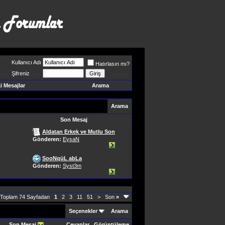
Kullanıcı Adı
Hatırlasın mı?
Şifreniz
 Mesajlar
Arama
Arama
Son Mesaj
Aldatan Erkek ve Mutlu Son
Gönderen:
EyşaN
SooNqüL abLa
Gönderen:
Syst3m
 Toplam 74 Sayfadan
1
2
3
11
51
>
Son
»
Seçenekler
Arama
Son Mesaj
Cevaplar
Görüntüleme