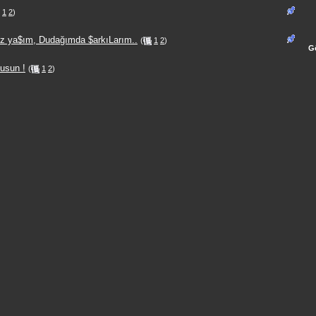
1
2
)
 ya$ım, Dudağımda $arkıLarım..
(
1
2
)
G
usun !
(
1
2
)