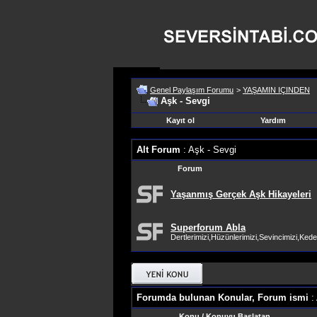
Genel Paylaşım Forumu
>
YAŞAMIN IÇINDEN
Aşk - Sevgi
Kayıt ol
Yardım
Alt Forum
: Aşk - Sevgi
Forum
Yaşanmış Gerçek Aşk Hikayeleri
Superforum Abla
Dertlerimizi,Hüzünlerimizi,Sevincimizi,Keder
Forumda bulunan Konular, Forum ismi
:
Konu
/
Konuyu Başlatan