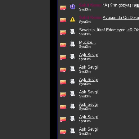
Sabit Konu:
*AşK*ın gözyaşı
(
Syst3m
Sabit Konu:
Avucumda On Dokuz
Syst3m
Sevgisini İtiraf EdemeyenLeR Ok
Syst3m
Mucize...
Syst3m
Aşk Sevgi
Syst3m
Aşk Sevgi
Syst3m
Aşk Sevgi
Syst3m
Aşk Sevgi
Syst3m
Aşk Sevgi
Syst3m
Aşk Sevgi
Syst3m
Aşk Sevgi
Syst3m