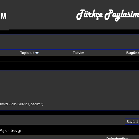
Topluluk
Takvim
Bugünki
imizi Gelin Birlikte Çözelim :)
Sayfa 1
 Aşk - Sevgi
Değerlendirme