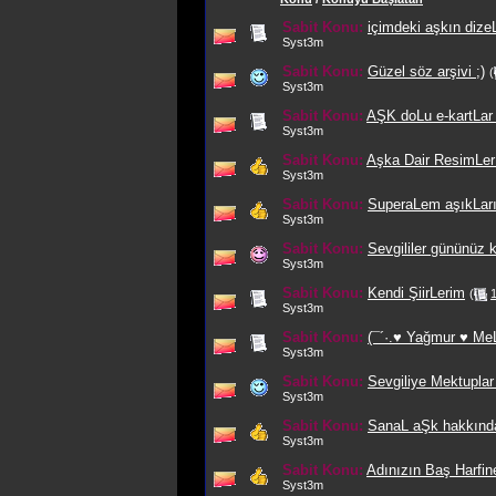
Sabit Konu:
içimdeki aşkın dizeL
Syst3m
Sabit Konu:
Güzel söz arşivi ;)
(
Syst3m
Sabit Konu:
AŞK doLu e-kartLar 
Syst3m
Sabit Konu:
Aşka Dair ResimLer .
Syst3m
Sabit Konu:
SuperaLem aşıkLar
Syst3m
Sabit Konu:
Sevgililer gününüz k
Syst3m
Sabit Konu:
Kendi ŞiirLerim
(
Syst3m
Sabit Konu:
(¯´·.♥ Yağmur ♥ MeL
Syst3m
Sabit Konu:
Sevgiliye Mektuplar 
Syst3m
Sabit Konu:
SanaL aŞk hakkında
Syst3m
Sabit Konu:
Adınızın Baş Harfi
Syst3m