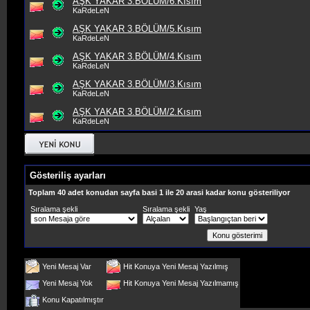
AŞK YAKAR 3.BÖLÜM/6.Kısım
KaRdeLeN
AŞK YAKAR 3.BÖLÜM/5.Kısım
KaRdeLeN
AŞK YAKAR 3.BÖLÜM/4.Kısım
KaRdeLeN
AŞK YAKAR 3.BÖLÜM/3.Kısım
KaRdeLeN
AŞK YAKAR 3.BÖLÜM/2.Kısım
KaRdeLeN
Gösteriliş ayarları
Toplam 40 adet konudan sayfa basi 1 ile 20 arasi kadar konu gösteriliyor
Sıralama şekli
Sıralama şekli
Yaş
Yeni Mesaj Var
Hit Konuya Yeni Mesaj Yazılmış
Yeni Mesaj Yok
Hit Konuya Yeni Mesaj Yazılmamış
Konu Kapatılmıştır