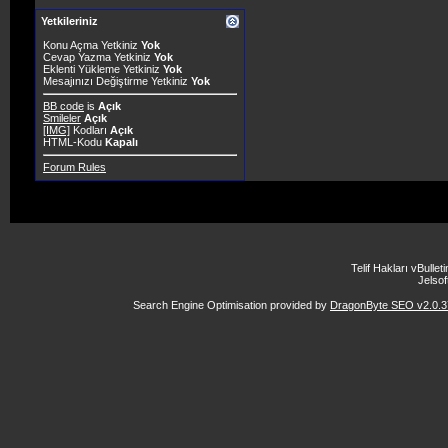
Yetkileriniz
Konu Açma Yetkiniz
Yok
Cevap Yazma Yetkiniz
Yok
Eklenti Yükleme Yetkiniz
Yok
Mesajınızı Değiştirme Yetkiniz
Yok
BB code
is
Açık
Smileler
Açık
[IMG]
Kodları
Açık
HTML-Kodu
Kapalı
Forum Rules
Telif Hakları vBulle
Jelsoft
Search Engine Optimisation provided by
DragonByte SEO v2.0.37