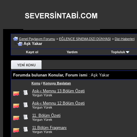
Genel Paylaşım Forumu
>
EĞLENCE SİNEMA DİZİ DÜNYASI
>
Dizi Haberleri
Aşk Yakar
Kayıt ol
Yardım
Topluluk
Forumda bulunan Konular, Forum ismi
: Aşk Yakar
Konu
/
Konuyu Başlatan
Aşk-ı Memnu 13.Bölüm Özeti
Yorgun Yürek
Aşk-ı Memnu 12.Bölüm Özeti
Yorgun Yürek
11. Bölüm Özeti
Yorgun Yürek
11.Bölüm Fragmanı
Yorgun Yürek