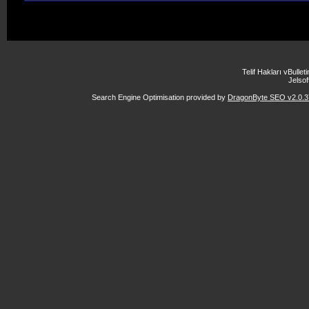
Telif Hakları vBulle
Jelsoft
Search Engine Optimisation provided by
DragonByte SEO v2.0.37