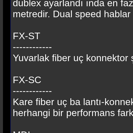
dublex ayarlandı ında en fazl
metredir. Dual speed hablar 
FX-ST
------------
Yuvarlak fiber uç konnektor 
FX-SC
------------
Kare fiber uç ba lantı-konnek
herhangi bir performans fark