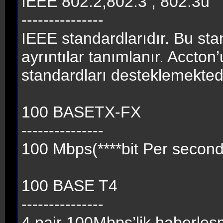
IEEE 802.2,802.3 , 802.3u
---------------
IEEE standardlarıdır. Bu stan
ayrıntılar tanımlanır. Accton
standardları desteklemektedi
100 BASETX-FX
---------------
100 Mbps(****bit Per second)’l
100 BASE T4
---------------
4 pair 100Mbps’lik haberle