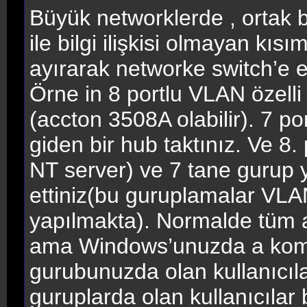
Büyük networklerde , ortak b
ile bilgi ilişkisi olmayan kı
ayırarak networke switch’e e
Örne in 8 portlu VLAN özelli
(accton 3508A olabilir). 7 po
giden bir hub taktınız. Ve 8
NT server) ve 7 tane gurup y
ettiniz(bu guruplamalar VL
yapılmakta). Normalde tüm a
ama Windows’unuzda a komş
gurubunuzda olan kullanıcıları
guruplarda olan kullanıcılar 