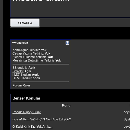
Yetkileriniz
Konu Açma Yetkiniz
Yok
Cevap Yazma Yetkiniz
Yok
Eklenti Yükleme Yetkiniz
Yok
Mesajınızı Değiştirme Yetkiniz
Yok
BB code
is
Açık
Smileler
Açık
[IMG]
Kodları
Açık
HTML-Kodu
Kapalı
Forum Rules
Benzer Konular
Konu
Ronald Rigory Suny
ceyL
nice aNlAmI SiZiN İÇİN Ne İfAde EdİyOr?
Sys
O Kalbi Kırık Kız Yok Artık....
ceyL