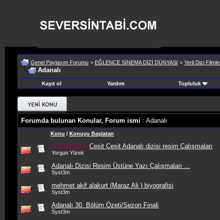
Genel Paylaşım Forumu
>
EĞLENCE SİNEMA DİZİ DÜNYASI
>
Yerli Dizi Filmle
Adanalı
Kayıt ol
Yardım
Topluluk
Forumda bulunan Konular, Forum ismi
: Adanalı
Konu
/
Konuyu Başlatan
Sabit Konu:
Çeşit Çeşit Adanalı dizisi resim Çalışmaları
Yorgun Yürek
Adanalı Dizisi Resim Üstüne Yazı Çalışmaları ...
Syst3m
mehmet akif alakurt (Maraz Ali ) biyografisi
Syst3m
Adanalı 30. Bölüm Özeti/Sezon Finali
Syst3m