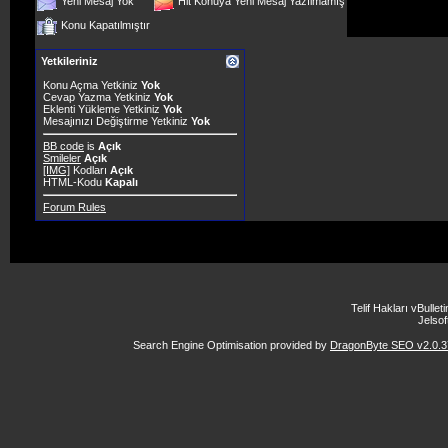
Yeni Mesaj Yok
Hit Konuya Yeni Mesaj Yazılmamış
Konu Kapatılmıştır
Yetkileriniz
Konu Açma Yetkiniz
Yok
Cevap Yazma Yetkiniz
Yok
Eklenti Yükleme Yetkiniz
Yok
Mesajınızı Değiştirme Yetkiniz
Yok
BB code
is
Açık
Smileler
Açık
[IMG]
Kodları
Açık
HTML-Kodu
Kapalı
Forum Rules
Telif Hakları vBulle
Jelsoft
Search Engine Optimisation provided by
DragonByte SEO v2.0.37