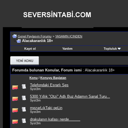
Genel Paylaşım Forumu
>
YAŞAMIN IÇINDEN
Alacakaranlık 18+
Kayıt ol
Yardım
Topluluk
Forumda bulunan Konular, Forum ismi
: Alacakaranlık 18+
Konu
/
Konuyu Başlatan
Telefondaki Esrarlı Ses
Syst3m
5300 Yıllık "Otzi" Adlı Buz Adamın Sanal Turu...
Syst3m
mezarLıkTaki qeLin
Syst3m
drakulanın kafası nerde..........
Syst3m