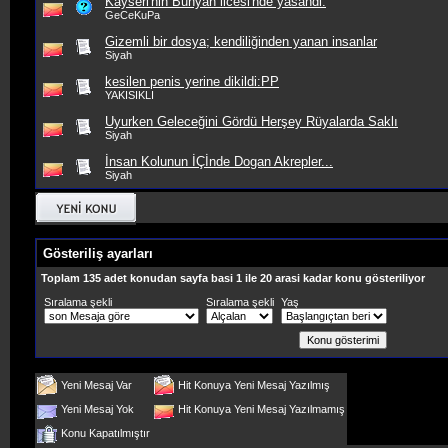
Kayseri'nin Bunyan ilcesi'nde yasandi.
GeCeKuPa
Gizemli bir dosya; kendiliğinden yanan insanlar
Siyah
kesilen penis yerine dikildi:PP
YAKISIKLI
Uyurken Geleceğini Gördü Herşey Rüyalarda Saklı
Siyah
İnsan Kolunun İÇİnde Dogan Akrepler...
Siyah
Gösteriliş ayarları
Toplam 135 adet konudan sayfa basi 1 ile 20 arasi kadar konu gösteriliyor
Sıralama şekli
Sıralama şekli
Yaş
Yeni Mesaj Var
Hit Konuya Yeni Mesaj Yazılmış
Yeni Mesaj Yok
Hit Konuya Yeni Mesaj Yazılmamış
Konu Kapatılmıştır