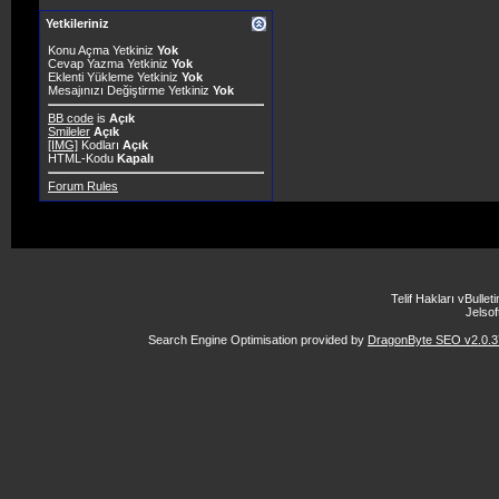
Yetkileriniz
Konu Açma Yetkiniz
Yok
Cevap Yazma Yetkiniz
Yok
Eklenti Yükleme Yetkiniz
Yok
Mesajınızı Değiştirme Yetkiniz
Yok
BB code
is
Açık
Smileler
Açık
[IMG]
Kodları
Açık
HTML-Kodu
Kapalı
Forum Rules
Telif Hakları vBulle
Jelsoft
Search Engine Optimisation provided by
DragonByte SEO v2.0.37