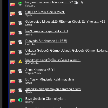
bu yaratıqın ismini bilen var mı ??
(
1
2
)
KokteyL
ÇinLiLer ßuyuk Cocuk yıyor.
Siyah
Geberesice MidesizLEr REsmen Köpek Eti Yiyolar... +13
Siyah
İnaNiLmaz ama qerCekkk:D:D
almira
Rusyada Bir Hastane ( +16 !!)
HaZzAn
Uykuda Geleceği Görme Uykuda Geleceği Görme Hakkınd
DuNyaM
İnanilmaz KadikÖyÜn BoĞasi ÇalinmiŞ
GeCeKuPa
Anne Karnında 46 Yıl.
Yorgun Yürek
Bu Yaziyi Mİgdenİz Kaldirmayabilir
Siyah
Titanik'in anlaşılamayan esrarengiz sırrı
Siyah
Bazı Ünlülerin Ölüm olayları..
KokteyL