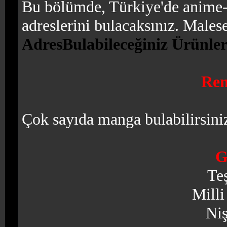
Bu bölümde, Türkiye'de anime-m
adreslerini bulacaksınız. Males
Adres
Bulabileceğiniz Ürünle
Rem
Çok sayıda manga bulabilirsini
G
Te
Milli
Niş