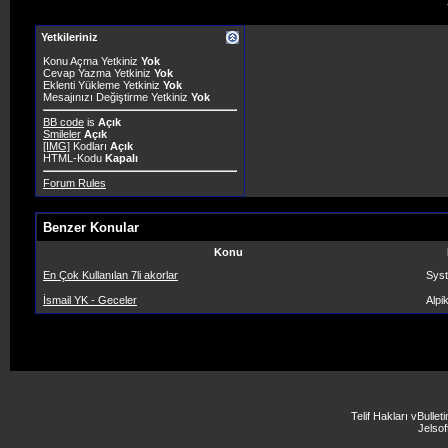
Yetkileriniz
Konu Açma Yetkiniz
Yok
Cevap Yazma Yetkiniz
Yok
Eklenti Yükleme Yetkiniz
Yok
Mesajınızı Değiştirme Yetkiniz
Yok
BB code
is
Açık
Smileler
Açık
[IMG]
Kodları
Açık
HTML-Kodu
Kapalı
Forum Rules
Benzer Konular
Konu
En Çok Kullanılan 7li akorlar
Sys
İsmail YK - Geceler
Alpi
Telif Hakları vBulle
Jelsoft