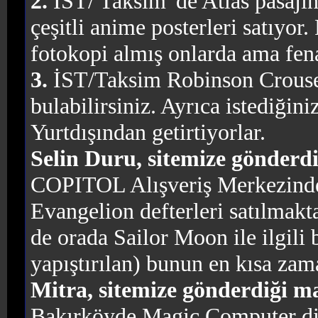
2.
İST/ Taksim' de Atlas pasajın
çeşitli anime posterleri satıyor
fotokopi almış onlarda ama fena 
3.
İST/Taksim Robinson Crouse
bulabilirsiniz. Ayrıca istediğini
Yurtdışından getirtiyorlar.
Selin Duru, sitemize gönderdi
COPITOL Alışveriş Merkezin
Evangelion defterleri satılmakta
de orada Sailor Moon ile ilgili 
yapıştırılan) bunun en kısa zam
Mitra, sitemize gönderdiği ma
Bakırköyde Magic Computer diy