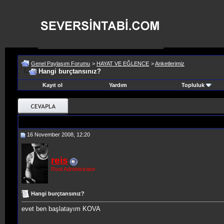
Genel Paylaşım Forumu
>
HAYAT VE EĞLENCE
>
Anketlerimiz
Hangi burçtansınız?
Kayıt ol
Yardım
Topluluk
16 November 2008, 12:20
reis
Root Administrator
Hangi burçtansınız?
evet ben başlatayım KOVA