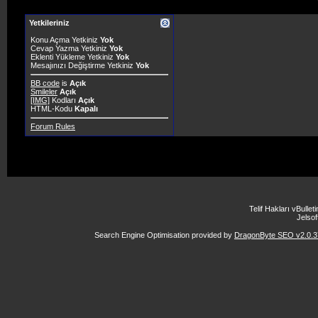
Yetkileriniz
Konu Açma Yetkiniz
Yok
Cevap Yazma Yetkiniz
Yok
Eklenti Yükleme Yetkiniz
Yok
Mesajınızı Değiştirme Yetkiniz
Yok
BB code
is
Açık
Smileler
Açık
[IMG]
Kodları
Açık
HTML-Kodu
Kapalı
Forum Rules
Telif Hakları vBulle
Jelsoft
Search Engine Optimisation provided by
DragonByte SEO v2.0.37