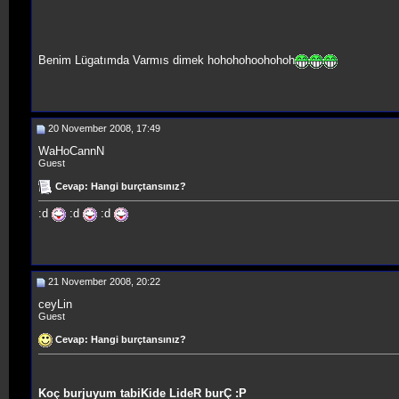
Benim Lügatımda Varmıs dimek hohohohoohohoh
20 November 2008, 17:49
WaHoCannN
Guest
Cevap: Hangi burçtansınız?
:d
:d
:d
21 November 2008, 20:22
ceyLin
Guest
Cevap: Hangi burçtansınız?
Koç burjuyum tabiKide LideR burÇ :P