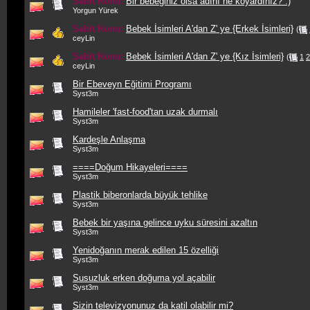
Sabit Konu:
Bir bebeğiniz olsa adını ne koyardınız? :)
Yorgun Yürek
Sabit Konu:
Bebek İsimleri A'dan Z' ye {Erkek İsimleri}
(
ceyLin
Sabit Konu:
Bebek İsimleri A'dan Z' ye {Kız İsimleri}
(
1
2
ceyLin
Bir Ebeveyn Eğitimi Programı
Syst3m
Hamileler 'fast-food'tan uzak durmalı
Syst3m
Kardeşle Anlaşma
Syst3m
====Doğum Hikayeleri====
Syst3m
Plastik biberonlarda büyük tehlike
Syst3m
Bebek bir yaşına gelince uyku süresini azaltın
Syst3m
Yenidoğanın merak edilen 15 özelliği
Syst3m
Susuzluk erken doğuma yol açabilir
Syst3m
Sizin televizyonunuz da katil olabilir mi?