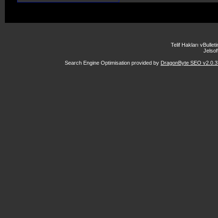
Telif Hakları vBulle
Jelsoft
Search Engine Optimisation provided by
DragonByte SEO v2.0.37