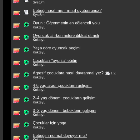
Syst3m
Bebeği nasıl mışıl mışıl uyutursunuz?
Syst3m
Oyun : Öğrenmenin en eğlenceli yolu
KokteyL
Oyuncak alırken nelere dikkat etmeli
KokteyL
Yaşa göre oyuncak seçimi
KokteyL
Çocukları "oyunla" eğitin
KokteyL
Agresif çocuklara nasıl davranmalıyız?
(
1
2
)
KokteyL
4-6 yaş arası çocukların gelişimi
KokteyL
2–4 yaş dönemi çocukların gelişimi
KokteyL
0–2 yaş dönemi bebeklerin gelişimi
KokteyL
Çocuklar için yoga
KokteyL
Bebeğim normal duyuyor mu?
KokteyL