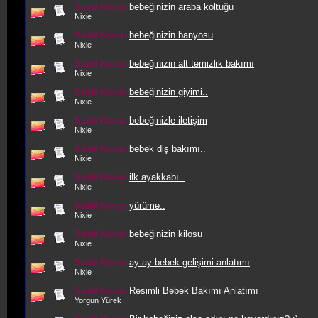
Sabit Konu:
bebeğinizin araba koltuğu
Nixie
Sabit Konu:
bebeğinizin banyosu
Nixie
Sabit Konu:
bebeğinizin alt temizlik bakımı
Nixie
Sabit Konu:
bebeğinizin giyimi..
Nixie
Sabit Konu:
bebeğinizle iletişim
Nixie
Sabit Konu:
bebek diş bakımı..
Nixie
Sabit Konu:
ilk ayakkabı..
Nixie
Sabit Konu:
yürüme..
Nixie
Sabit Konu:
bebeğinizin kilosu
Nixie
Sabit Konu:
ay ay bebek gelişimi anlatımı
Nixie
Sabit Konu:
Resimli Bebek Bakımı Anlatımı
Yorgun Yürek