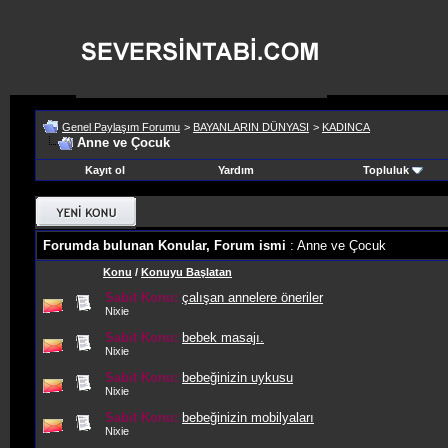
Genel Paylaşım Forumu
>
BAYANLARIN DÜNYASI
>
KADINCA
Anne ve Çocuk
Kayıt ol
Yardım
Topluluk
Forumda bulunan Konular, Forum ismi
: Anne ve Çocuk
Konu
/
Konuyu Başlatan
Sabit Konu:
çalışan annelere öneriler
Nixie
Sabit Konu:
bebek masajı.
Nixie
Sabit Konu:
bebeğinizin uykusu
Nixie
Sabit Konu:
bebeğinizin mobilyaları
Nixie