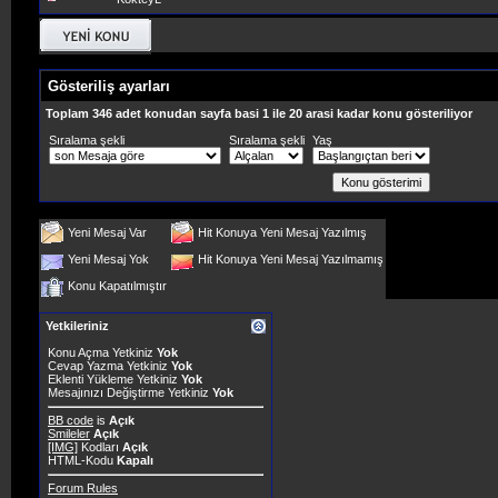
Gösteriliş ayarları
Toplam 346 adet konudan sayfa basi 1 ile 20 arasi kadar konu gösteriliyor
Sıralama şekli
Sıralama şekli
Yaş
Yeni Mesaj Var
Hit Konuya Yeni Mesaj Yazılmış
Yeni Mesaj Yok
Hit Konuya Yeni Mesaj Yazılmamış
Konu Kapatılmıştır
Yetkileriniz
Konu Açma Yetkiniz
Yok
Cevap Yazma Yetkiniz
Yok
Eklenti Yükleme Yetkiniz
Yok
Mesajınızı Değiştirme Yetkiniz
Yok
BB code
is
Açık
Smileler
Açık
[IMG]
Kodları
Açık
HTML-Kodu
Kapalı
Forum Rules