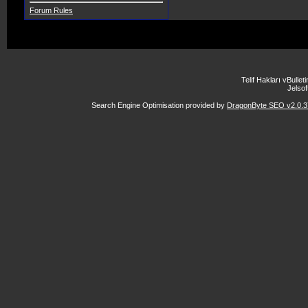
Forum Rules
Telif Hakları vBulle
Jelsoft
Search Engine Optimisation provided by
DragonByte SEO v2.0.37