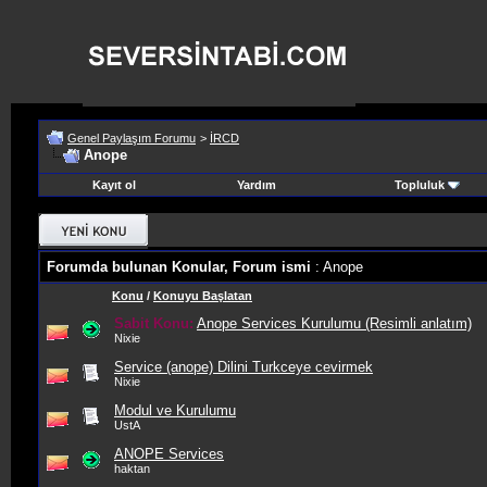
Genel Paylaşım Forumu
>
İRCD
Anope
Kayıt ol
Yardım
Topluluk
Forumda bulunan Konular, Forum ismi
: Anope
Konu
/
Konuyu Başlatan
Sabit Konu:
Anope Services Kurulumu (Resimli anlatım)
Nixie
Service (anope) Dilini Turkceye cevirmek
Nixie
Modul ve Kurulumu
UstA
ANOPE Services
haktan