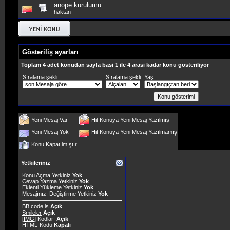
anope kurulumu
haktan
Gösteriliş ayarları
Toplam 4 adet konudan sayfa basi 1 ile 4 arasi kadar konu gösteriliyor
Sıralama şekli
Sıralama şekli
Yaş
Yeni Mesaj Var
Hit Konuya Yeni Mesaj Yazılmış
Yeni Mesaj Yok
Hit Konuya Yeni Mesaj Yazılmamış
Konu Kapatılmıştır
Yetkileriniz
Konu Açma Yetkiniz
Yok
Cevap Yazma Yetkiniz
Yok
Eklenti Yükleme Yetkiniz
Yok
Mesajınızı Değiştirme Yetkiniz
Yok
BB code
is
Açık
Smileler
Açık
[IMG]
Kodları
Açık
HTML-Kodu
Kapalı