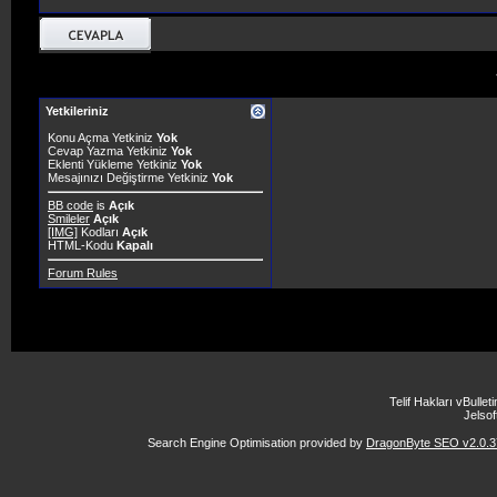
Yetkileriniz
Konu Açma Yetkiniz
Yok
Cevap Yazma Yetkiniz
Yok
Eklenti Yükleme Yetkiniz
Yok
Mesajınızı Değiştirme Yetkiniz
Yok
BB code
is
Açık
Smileler
Açık
[IMG]
Kodları
Açık
HTML-Kodu
Kapalı
Forum Rules
Telif Hakları vBulle
Jelsoft
Search Engine Optimisation provided by
DragonByte SEO v2.0.37