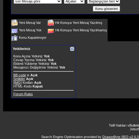
Yeni Mesaj Var
Hit Konuya Yeni Mesaj Yazılmış
Yeni Mesaj Yok
Hit Konuya Yeni Mesaj Yazılmamış
Konu Kapatılmıştır
Yetkileriniz
Konu Açma Yetkiniz
Yok
Cevap Yazma Yetkiniz
Yok
Eklenti Yükleme Yetkiniz
Yok
Mesajınızı Değiştirme Yetkiniz
Yok
BB code
is
Açık
Smileler
Açık
[IMG]
Kodları
Açık
HTML-Kodu
Kapalı
Forum Rules
Telif Hakları vBulle
Jelsoft
Search Engine Optimisation provided by
DragonByte SEO v2.0.37