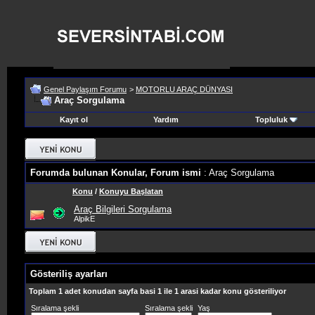
Genel Paylaşım Forumu
>
MOTORLU ARAÇ DÜNYASI
Araç Sorgulama
Kayıt ol
Yardım
Topluluk
Forumda bulunan Konular, Forum ismi
: Araç Sorgulama
Konu
/
Konuyu Başlatan
Araç Bilgileri Sorgulama
AlpikE
Gösteriliş ayarları
Toplam 1 adet konudan sayfa basi 1 ile 1 arasi kadar konu gösteriliyor
Sıralama şekli
Sıralama şekli
Yaş