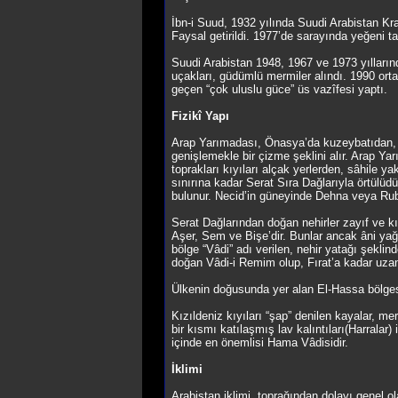
İbn-i Suud, 1932 yılında Suudi Arabistan Kra
Faysal getirildi. 1977’de sarayında yeğeni t
Suudi Arabistan 1948, 1967 ve 1973 yıllarınd
uçakları, güdümlü mermiler alındı. 1990 orta
geçen “çok uluslu güce” üs vazîfesi yaptı.
Fizikî Yapı
Arap Yarımadası, Önasya’da kuzeybatıdan, 
genişlemekle bir çizme şeklini alır. Arap Ya
toprakları kıyıları alçak yerlerden, sâhile y
sınırına kadar Serat Sıra Dağlarıyla örtülü
bulunur. Necid’in güneyinde Dehna veya Rub
Serat Dağlarından doğan nehirler zayıf ve k
Aşer, Sem ve Bişe’dir. Bunlar ancak âni yağ
bölge “Vâdi” adı verilen, nehir yatağı şekl
doğan Vâdi-i Remim olup, Fırat’a kadar uzan
Ülkenin doğusunda yer alan El-Hassa bölgesi
Kızıldeniz kıyıları “şap” denilen kayalar, mer
bir kısmı katılaşmış lav kalıntıları(Harralar
içinde en önemlisi Hama Vâdisidir.
İklimi
Arabistan iklimi, toprağından dolayı genel o