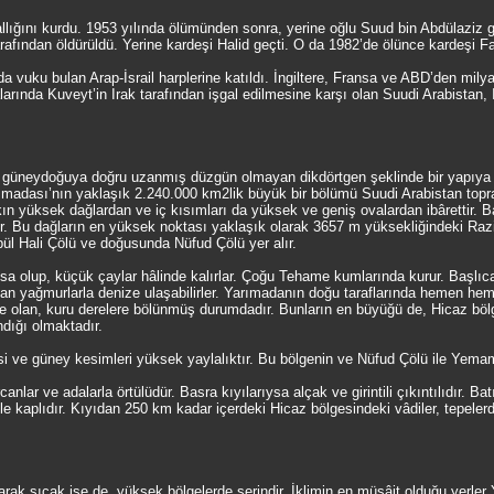
llığını kurdu. 1953 yılında ölümünden sonra, yerine oğlu Suud bin Abdülaziz geç
arafından öldürüldü. Yerine kardeşi Halid geçti. O da 1982’de ölünce kardeşi F
a vuku bulan Arap-İsrail harplerine katıldı. İngiltere, Fransa ve ABD’den mily
larında Kuveyt’in Irak tarafından işgal edilmesine karşı olan Suudi Arabistan,
güneydoğuya doğru uzanmış düzgün olmayan dikdörtgen şeklinde bir yapıya 
rımadası’nın yaklaşık 2.240.000 km2lik büyük bir bölümü Suudi Arabistan topra
akın yüksek dağlardan ve iç kısımları da yüksek ve geniş ovalardan ibârettir. Ba
dür. Bu dağların en yüksek noktası yaklaşık olarak 3657 m yüksekliğindeki Ra
ül Hali Çölü ve doğusunda Nüfud Çölü yer alır.
ısa olup, küçük çaylar hâlinde kalırlar. Çoğu Tehame kumlarında kurur. Başlı
an yağmurlarla denize ulaşabilirler. Yarımadanın doğu taraflarında hemen hem
inde olan, kuru derelere bölünmüş durumdadır. Bunların en büyüğü de, Hicaz bö
dığı olmaktadır.
 ve güney kesimleri yüksek yaylalıktır. Bu bölgenin ve Nüfud Çölü ile Yemame
canlar ve adalarla örtülüdür. Basra kıyılarıysa alçak ve girintili çıkıntılıdır. B
) ile kaplıdır. Kıyıdan 250 km kadar içerdeki Hicaz bölgesindeki vâdiler, tepele
larak sıcak ise de, yüksek bölgelerde serindir. İklimin en müsâit olduğu yerle