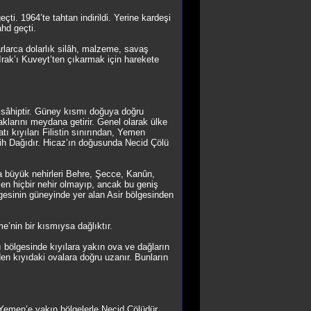
ti. 1964’te tahtan indirildi. Yerine kardeşi
ahd geçti.
arlarca dolarlık silâh, malzeme, savaş
 Irak’ı Kuveyt’ten çıkarmak için harekete
sâhiptir. Güney kısmı doğuya doğru
klarını meydana getirir. Genel olarak ülke
tı kıyıları Filistin sınırından, Yemen
zih Dağıdır. Hicaz’ın doğusunda Necid Çölü
ca büyük nehirleri Behre, Şecce, Kanûn,
en hiçbir nehir olmayıp, ancak bu geniş
lgesinin güneyinde yer alan Asir bölgesinden
’nin bir kısmıysa dağlıktır.
atı bölgesinde kıyılara yakın ova ve dağların
rden kıyıdaki ovalara doğru uzanır. Bunların
r Yemen’e yakın bölgelerle Necid Çölüdür.