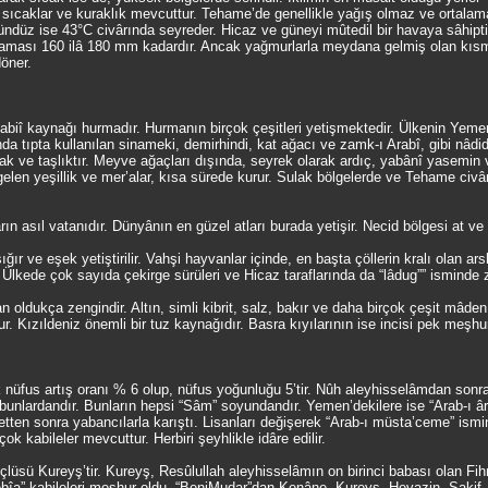
sıcaklar ve kuraklık mevcuttur. Tehame’de genellikle yağış olmaz ve ortalam
ndüz ise 43°C civârında seyreder. Hicaz ve güneyi mûtedil bir havaya sâhipt
rtalaması 160 ilâ 180 mm kadardır. Ancak yağmurlarla meydana gelmiş olan kıs
döner.
ik tabiî kaynağı hurmadır. Hurmanın birçok çeşitleri yetişmektedir. Ülkenin Ye
nda tıpta kullanılan sinameki, demirhindi, kat ağacı ve zamk-ı Arabî, gibi nâdide
ak ve taşlıktır. Meyve ağaçları dışında, seyrek olarak ardıç, yabânî yasemin 
n yeşillik ve mer’alar, kısa sürede kurur. Sulak bölgelerde ve Tehame civârın
arın asıl vatanıdır. Dünyânın en güzel atları burada yetişir. Necid bölgesi at 
r ve eşek yetiştirilir. Vahşi hayvanlar içinde, en başta çöllerin kralı olan arsl
 Ülkede çok sayıda çekirge sürüleri ve Hicaz taraflarında da “lâdug”” isminde 
n oldukça zengindir. Altın, simli kibrit, salz, bakır ve daha birçok çeşit mâde
r. Kızıldeniz önemli bir tuz kaynağıdır. Basra kıyılarının ise incisi pek meşhu
ık nüfus artış oranı % 6 olup, nüfus yoğunluğu 5’tir. Nûh aleyhisselâmdan son
unlardandır. Bunların hepsi “Sâm” soyundandır. Yemen’dekilere ise “Arab-ı âri
tten sonra yabancılarla karıştı. Lisanları değişerek “Arab-ı müsta’ceme” ismin
k kabileler mevcuttur. Herbiri şeyhlikle idâre edilir.
çlüsü Kureyş’tir. Kureyş, Resûlullah aleyhisselâmın on birinci babası olan Fihr
ebîa” kabileleri meşhur oldu. “BeniMudar”dan Kenâne, Kureyş, Hevazin, Saki