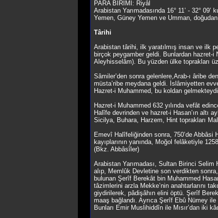
PARA BİRİMİ: Riyâl
Arabistan Yarımadasında 16° 11’ - 32° 09’ k
Yemen, Güney Yemen ve Umman, doğudan Birle
Târihi
Arabistan târihi, ilk yaratılmış insan ve il
birçok peygamber geldi. Bunlardan hazret-i N
Aleyhisselâm). Bu yüzden ülke toprakları üzer
Sâmiler’den sonra gelenlere,Arab-ı âribe dend
müsta’ribe meydana geldi. İslâmiyetten evvel
Hazret-i Muhammed, bu koldan gelmekteydi v
Hazret-i Muhammed 632 yılında vefât edince D
Halîfe devrinden ve hazret-i Hasan’ın altı ay
Sicilya, Buhara, Harzem, Hint toprakları Mal
Emevî Halîfeliğinden sonra, 750’de Abbâsi Ha
kayıplarının yanında, Moğol felâketiyle 1258’
(Bkz. Abbâsîler)
Arabistan Yarımadası, Sultan Birinci Selim
alıp, Memlûk Devletine son verdikten sonra
bulunan Şerîf Berekât bin Muhammed Hasanî,
tâzimlerini arzla Mekke’nin anahtarlarını t
giydirilerek, pâdişâhın elini öptü. Şerîf Be
maaş bağlandı. Ayrıca Şerîf Ebû Nümey ile b
Bunları Emir Muslihiddîn ile Mısır’dan iki k