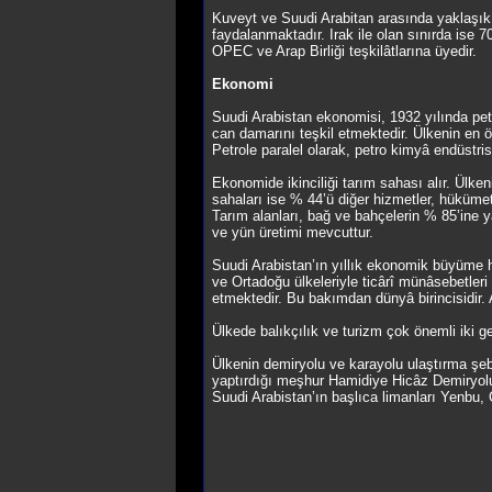
Kuveyt ve Suudi Arabitan arasında yaklaşık 
faydalanmaktadır. Irak ile olan sınırda ise 7
OPEC ve Arap Birliği teşkilâtlarına üyedir.
Ekonomi
Suudi Arabistan ekonomisi, 1932 yılında petr
can damarını teşkil etmektedir. Ülkenin en ö
Petrole paralel olarak, petro kimyâ endüstri
Ekonomide ikinciliği tarım sahası alır. Ülke
sahaları ise % 44’ü diğer hizmetler, hükümet 
Tarım alanları, bağ ve bahçelerin % 85’ine y
ve yün üretimi mevcuttur.
Suudi Arabistan’ın yıllık ekonomik büyüme 
ve Ortadoğu ülkeleriyle ticârî münâsebetleri ge
etmektedir. Bu bakımdan dünyâ birincisidir. 
Ülkede balıkçılık ve turizm çok önemli iki ge
Ülkenin demiryolu ve karayolu ulaştırma şebe
yaptırdığı meşhur Hamidiye Hicâz Demiryolu
Suudi Arabistan’ın başlıca limanları Yenbu,