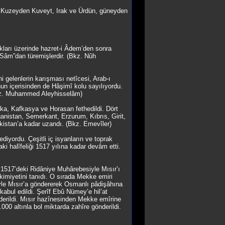
ke. Kuzeyden Kuveyt, Irak ve Ürdün, güneyden
akları üzerinde hazret-i Âdem’den sonra
 “Sâm”dan türemişlerdir. (Bkz. Nûh
i gelenlerin karışması netîcesi, Arab-ı
unun içerisinden de Hâşimî kolu sayılıyordu.
(Bkz. Muhammed Aleyhisselâm)
rika, Kafkasya ve Horasan fethedildi. Dört
fganistan, Semerkant, Erzurum, Kıbrıs, Girit,
rkistan’a kadar uzandı. (Bkz. Emevîler)
diyordu. Çeşitli iç isyanların ve toprak
aki halîfeliği 1517 yılına kadar devâm etti.
1517’deki Ridâniye Muhârebesiyle Mısır’ı
imiyetini tanıdı. O sırada Mekke emiri
yle Mısır’a göndererek Osmanlı pâdişâhına
abul edildi. Şerîf Ebû Nümey’e hil’at
nderildi. Mısır hazînesinden Mekke emîrine
0 altınla bol miktarda zahîre gönderildi.