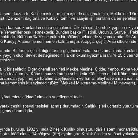
 şeref kazandı. Kabile reisleri, mühim işlerde anlaşmak için, Mekke’de “Dâr
mıştı. Zemzem dağıtma ve Kâbe’yi tâmir ve aaayin işi, bunların da en şereflisi 
rla karışarak onlardan sonra gelenlerdir. Ülkenin şimdiki etnik yapısı eskiye
e Yemenliler teşkil etmektedir. Bundan başka Filistinli, Ürdünlü, Suriyeli, Paki
amaktadır. Nüfûsun % 70’ine yakın bir bölümü şehirlerde yaşamaktadır. Dil Ar
ndaki Kureyş Arabîsi hemen hemen kalmamıştır. Arapça, çeşitli Arap ülkelerinde fa
ımdır. Bir kısmı şehirli diğer kısmı göçebedir. Fakat son zamanlarda kurulan 
lik yaygın olup, devlet desteğindedir. Halkın okuma-yazma oranı % 15 civârınd
etsizdir.
alık bir şehirdir. Diğer önemli şehirleri Mekke,Medine, Cidde, Yenbo, Abha ve
 Allahü teâlânın evi Kâbe-i muazzama bu şehirdedir. Câmilerin efdali Kâbe-i m
tarafından yapılmış ve İbrâhim aleyhisselâm ve İsmâil aleyhisselâm zamânınd
 mükerremenin kuzeyindedir (Bkz. Mekke-i Mükerreme-Medîne-i Münevvere). R
ziyâret ederek “Hacı” olmakla şereflenmektedir.
yarak çeşitli sosyal tesisleri açmış durumdadır. Sağlık işleri ücretsiz yürütül
elişmiş durumdadır.
yında kurulup, 1932 yılında Birleşik Krallık olmuştur. İdârî sistemi monarşikt
ştır. İdârî olarak 14 bölgeye (il’e) ayrılmıştır. Krallık âileden verâset yoluyla