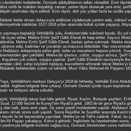
câmilerdeki hutbelerde, Osmanlı pâdişâhlarının adları zikredildi. Emir tâyinle
âhut istifâ ile makâmı boşaldığı zaman, yerine tâyin olunacak yeni emir, şerî
âdişâh tarafından tâyin edilirdi. Emir tâyini, dört yüz yıldan fazla bu usûlle yapı
. Mübârek belde olması dolayısıyla ahâlisine ziyâdesiyle yardım edip, mânevî 
hâkimiyetinde kaldıkları 1517-1918 yılları arasında bolluk içinde yaşayıp, ihtiya
yaymaya başladığı Vehhâbîlik yolu, Arabistan’daki sükûneti bozdu. Bu yol si
de isyan ettiler. Mekke Emîri Şerîf Gâlib Efendi ile harp ettiler. Sayısız Müsl
aldırdılar. Mekke Emîri Şerîf Gâlib Efendi, bunları şehre sokmadı. Mekke etraf
ara işkence edip, kadınları ve çocukları acımasızca öldürdüler. Hac mevsiminde
in Abdülaziz antlaşmayla şehre girdi, türbe ve mezarların hepsini yıktırdı. Suu
vemetinden geri çekildiler. Mekke’de işkence, zulüm, soygun artınca, Şerîf G
 Kaçarken çok zulüm, soygun yaptılar. Şerîf Gâlib Efendinin tavsiyesiyle Benî
ındaki câhil, vahşi köylüleri toplayıp, kuvvetlerini arttırarak tekrar Mekke’yi k
r. Mübârek beldelerdeki zulüm ve tahribât, Mısır Vâlisi Mehmed Ali Paşanın 1
şa, Vehhâbîlerin merkezi Deriyye’yi 1818’de fethedip, Vehhâbî Emiri Abdullah i
 edildi. İngiltere bölgede fitne çıkarıp, Osmanlı Devleti içinde isyan başlatmak
itaatı ve terbiyesi altına sokuldu.
Reşîd, Vehhâbiliği tekrar faal hâle getirdi. Riyad, Kasîm, Büreyde şeyhleri, 
 Suud, 12.000 hecinli ile Kuveyt’ten Riyad’a geldi. 1902’de bir gece Riyad’a gir
ış olan halk, bunu emir yaptı. Üç sene çeşitli muhârebeler yapıldı. Abdülaziz 
kamı olmak üzere sulh yapıldı. Sonra Reşidîler ile Suudîler arasında Kasîm’
in teşviki ile bir beyannâme yayınladı. Mekke’ye ve Tâif’e saldırdı. Fakat, bu
 bin Ali Paşayı yakalayıp, Kıbrıs’a götürdü. İngilizlerin bu hareketinden sonr
zlerin yardımıyla bölgede kontrolü sağlayınca, Osmanlı Devletinden sonra halife