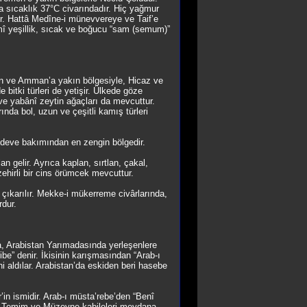
a sıcaklık 37°C civarındadır. Hiç yağmur
ir. Hattâ Medîne-i münevvereye ve Taif’e
mî yeşillik, sıcak ve boğucu “sam (semum)”
men ve Amman’a yakın bölgesiyle, Hicaz ve
 bitki türleri de yetişir. Ülkede göze
ve yabânî zeytin ağaçları da mevcuttur.
da bol, uzun ve çeşitli kamış türleri
ve deve bakımından en zengin bölgedir.
an gelir. Ayrıca kaplan, sırtlan, çakal,
zehirli bir cins örümcek mevcuttur.
n çıkarılır. Mekke-i mükerreme civârlarında,
rdur.
ra, Arabistan Yarımadasında yerleşenlere
be” denir. İkisinin karışmasından “Arab-ı
i aldılar. Arabistan’da eskiden beri hasebe
’in ismidir. Arab-ı müsta’rebe’den “Benî
f, Temim ve Müzeyne kabileleri meydana