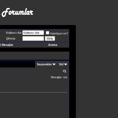
Kullanıcı Adı
Hatırlasın mı?
Şifreniz
 Mesajlar
Arama
Seçenekler
Stil
#
1
Mesajlar: n/a