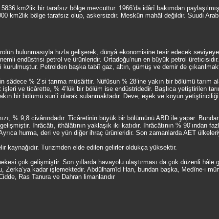
5836 km2lik bir tarafsız bölge mevcuttur. 1966’da idârî bakımdan paylaşılmıştı
000 km2lik bölge tarafsız olup, askersizdir. Meskûn mahâl değildir. Suudi Arabis
olün bulunmasıyla hızla gelişerek, dünyâ ekonomisine tesir edecek seviyeye ge
nemli endüstrisi petrol ve ürünleridir. Ortadoğu’nun en büyük petrol üreticisid
si kurulmuştur. Petrolden başka tabiî gaz, altın, gümüş ve demir de çıkarılmakt
nin sâdece % 2’si tarıma müsâittir. Nüfûsun % 28’ine yakın bir bölümü tarım a
işleri ve ticârette, % 4’lük bir bölüm ise endüstridedir. Başlıca yetiştirilen t
akın bir bölümü sun’î olarak sulanmaktadır. Deve, eşek ve koyun yetiştiriciliği
hızı, % 9,8 civârındadır. Ticâretinin büyük bir bölümünü ABD ile yapar. Bund
lişmiştir. İhrâcâtı, ithâlâtının yaklaşık iki katıdır. İhrâcâtının % 90’ından fazl
Ayrıca hurma, deri ve yün diğer ihraç ürünleridir. Son zamanlarda AET ülkeler
lir kaynağıdır. Turizmden elde edilen gelirler oldukça yüksektir.
kesi çok gelişmiştir. Son yıllarda havayolu ulaştırması da çok düzenli hâle ge
, Zerka’ya kadar işlemektedir. Abdülhamîd Han, bundan başka, Medîne-i münev
 Cidde, Ras Tanura ve Dahran limanlarıdır