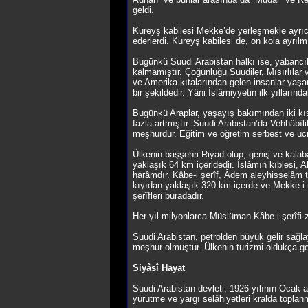
geldi.
Kureyş kabilesi Mekke’de yerleşmekle ayrıca
ederlerdi. Kureyş kabilesi de, on kola ayrıl
Bugünkü Suudi Arabistan halkı ise, yabancıla
kalmamıştır. Çoğunluğu Suudiler, Mısırlılar v
ve Amerika kıtalarından gelen insanlar yaş
bir şekildedir. Yâni İslâmiyyetin ilk yılları
Bugünkü Araplar, yaşayış bakımından iki kıs
fazla artmıştır. Suudi Arabistan’da Vehhâbî
meşhurdur. Eğitim ve öğretim serbest ve ücr
Ülkenin başşehri Riyad olup, geniş ve kalab
yaklaşık 64 km içeridedir. İslâmın kıblesi,
harâmdır. Kâbe-i şerîf, Âdem aleyhisselâm 
kıyıdan yaklaşık 320 km içerde ve Mekke-i
şerîfleri buradadır.
Her yıl milyonlarca Müslüman Kâbe-i şerîfi 
Suudi Arabistan, petrolden büyük gelir sağla
meşhur olmuştur. Ülkenin turizmi oldukça g
Siyâsî Hayat
Suudi Arabistan devleti, 1926 yılının Ocak a
yürütme ve yargı selâhiyetleri kralda toplanmı