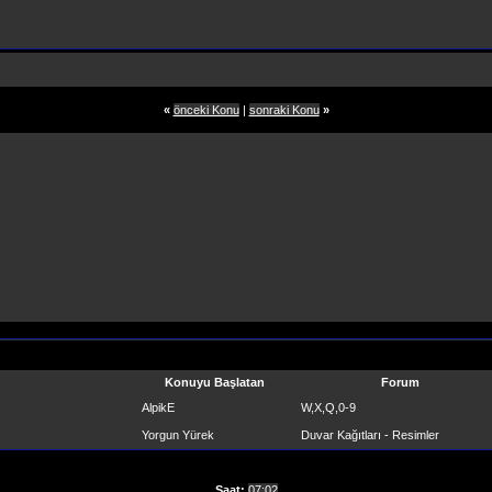
«
önceki Konu
|
sonraki Konu
»
Konuyu Başlatan
Forum
AlpikE
W,X,Q,0-9
Yorgun Yürek
Duvar Kağıtları - Resimler
Saat:
07:02