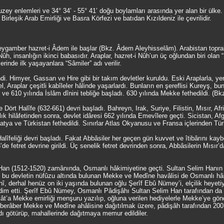
uzey enlemleri ve 34° 34’ - 55° 41’ doğu boylamları arasında yer alan bir ül
şik Arab Emirliği ve Basra Körfezi ve batıdan Kızıldeniz ile çevrilidir.
k peygamber hazret-i Âdem ile başlar (Bkz. Âdem Aleyhisselâm). Arabistan topr
ûh, insanlığın ikinci babasıdır. Araplar, hazret-i Nûh’un üç oğlundan biri olan
inde ilk yaşayanlara “Sâmiler” adı verilir.
i. Himyer, Gassan ve Hire gibi bir takım devletler kuruldu. Eski Araplarla, yen
, Araplar çeşitli kabîleler hâlinde yaşarlardı. Bunların en şereflisi Kureyş, b
e 610 yılında İslâm dînini tebliğe başladı. 630 yılında Mekke fethedildi. 
ört Halîfe (632-661) devri başladı. Bahreyn, Irak, Suriye, Filistin, Mısır, Af
lık hilâfetinden sonra, devlet idâresi 662 yılında Emevîlere geçti. Sicistan, A
atya ve Türkistan fethedildi. Sınırlar Atlas Okyanusu ve Fransa içlerinden Tü
lîfeliği devri başladı. Fakat Abbâsiler her geçen gün kuvvet ve îtibârını kaybe
de fetret devrine girildi. Üç senelik fetret devrinden sonra, Abbâsilerin Mısır’d
 Han (1512-1520) zamânında, Osmanlı hâkimiyetine geçti. Sultan Selim Hanın 
, bu devletin nüfûzu altında bulunan Mekke ve Medîne havâlisi de Osmanlı hâk
 derhal henüz on iki yaşında bulunan oğlu Şerîf Ebû Nümey’i, elçilik heyeti
akdim etti. Şerîf Ebû Nümey, Osmanlı Pâdişâhı Sultan Selim Han tarafından da k
rekât’a Mekke emirliği menşuru yazılıp, oğluna verilen hediyelerle Mekke’ye gö
erâber Mekke ve Medîne ahâlisine dağıtılmak üzere, pâdişâh tarafından 200.00
âdı götürüp, mahallerinde dağıtmaya memur edildiler.