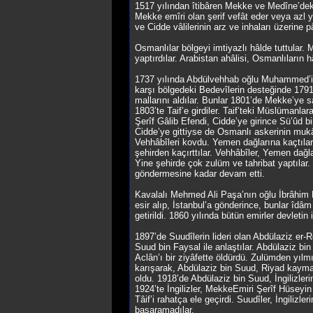
1517 yılından îtibâren Mekke ve Medîne’deki 
Mekke emîri olan şerif vefât eder veya azl y
ve Cidde vâlilerinin arz ve inhaları üzerine p
Osmanlılar bölgeyi imtiyazlı hâlde tuttular
yaptırdılar. Arabistan ahâlisi, Osmanlıların 
1737 yılında Abdülvehhab oğlu Muhammed’in 
karşı bölgedeki Bedevîlerin desteğinde 1791’
mallarını aldılar. Bunlar 1801’de Mekke’ye s
1803’te Taif’e girdiler. Taif’teki Müslümanl
Şerîf Gâlib Efendi, Cidde’ye girince Sü’ûd b
Cidde’ye gittiyse de Osmanlı askerinin mukâ
Vehhâbîleri kovdu. Yemen dağlarına kaçtılar.
şehirden kaçırttılar. Vehhâbîler, Yemen dağlar
Yine şehirde çok zulüm ve tahribat yaptıla
göndermesine kadar devam etti.
Kavalalı Mehmed Ali Paşa’nın oğlu İbrâhim Pa
esir alıp, İstanbul’a gönderince, bunlar îdâm
getirildi. 1860 yılında bütün emirler devletin 
1897’de Suudîlerin lideri olan Abdülaziz er-
Suud bin Faysal ile anlaştılar. Abdülaziz bin
Aclân’ı bir ziyâfette öldürdü. Zulümden yılm
karışarak, Abdülaziz bin Suud, Riyad kayma
oldu. 1918’de Abdülaziz bin Suud, İngilizler
1924’te İngilizler, MekkeEmiri Şerîf Hüseyin
Tâif’i rahatça ele geçirdi. Suudîler, İngili
başaramadılar.