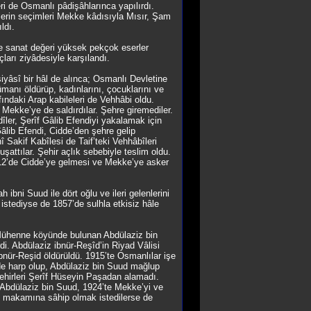
ri de Osmanlı pâdişâhlarınca yapılırdı.
flerin seçimleri Mekke kâdısıyla Mısır, Şam
ldı.
ve sanat değeri yüksek pekçok eserler
çları ziyâdesiyle karşılandı.
yâsî bir hâl de alınca; Osmanlı Devletine
ümanı öldürüp, kadınlarını, çocuklarını ve
ındaki Arap kabileleri de Vehhâbi oldu.
 Mekke’ye de saldırdılar. Şehre giremediler.
dîler, Şerîf Gâlib Efendiyi yakalamak için
âlib Efendi, Cidde’den şehre gelip
 Sakif Kabîlesi de Taif’teki Vehhâbîleri
uşattılar. Şehir açlık sebebiyle teslim oldu.
812’de Cidde’ye gelmesi ve Mekke’ye asker
bni Suud ile dört oğlu ve ileri gelenlerini
 istediyse de 1857’de sulhla etkisiz hâle
El-Mühenne köyünde bulunan Abdülaziz bin
di. Abdülaziz ibnür-Reşîd’in Riyad Vâlisi
ibnür-Reşid öldürüldü. 1915’te Osmanlılar işe
de harp olup, Abdülaziz bin Suud mağlup
 şehirleri Şerîf Hüseyin Paşadan alamadı.
a, Abdülaziz bin Suud, 1924’te Mekke’yi ve
lik makamına sâhip olmak istedilerse de