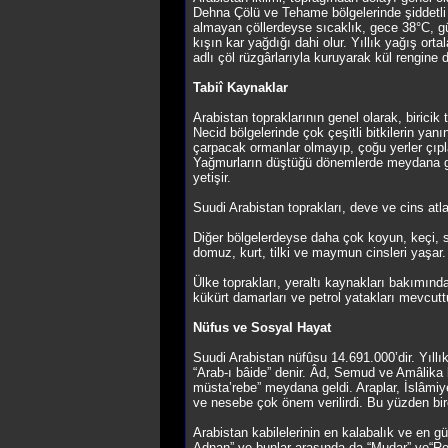
Dehna Çölü ve Tehame bölgelerinde şiddetli 
almayan çöllerdeyse sıcaklık, gece 38°C, gü
kışın kar yağdığı dahi olur. Yıllık yağış o
adlı çöl rüzgârlarıyla kuruyarak kül rengine 
Tabiî Kaynaklar
Arabistan topraklarının genel olarak, biric
Necid bölgelerinde çok çeşitli bitkilerin yanı
çarpacak ormanlar olmayıp, çoğu yerler çıpl
Yağmurların düştüğü dönemlerde meydana gele
yetişir.
Suudi Arabistan toprakları, deve ve cins atl
Diğer bölgelerdeyse daha çok koyun, keçi, sığı
domuz, kurt, tilki ve maymun cinsleri yaşar.
Ülke toprakları, yeraltı kaynakları bakımında
kükürt damarları ve petrol yatakları mevcuttu
Nüfus ve Sosyal Hayat
Suudi Arabistan nüfûsu 14.691.000’dir. Yıll
“Arab-ı bâide” denir. Âd, Semud ve Amâlika b
müsta’rebe” meydana geldi. Araplar, İslâmiye
ve nesebe çok önem verilirdi. Bu yüzden birço
Arabistan kabilelerinin en kalabalık ve en gü
Adnan” ve bunlar arasında da “Mudar” ve“R