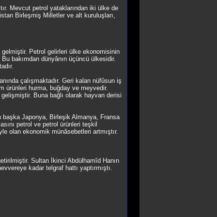
r. Mevcut petrol yataklarından iki ülke de
tan Birleşmiş Milletler ve alt kuruluşları,
lmiştir. Petrol gelirleri ülke ekonomisinin
ir. Bu bakımdan dünyânın üçüncü ülkesidir.
adır.
lanında çalışmaktadır. Geri kalan nüfûsun iş
arım ürünleri hurma, buğday ve meyvedir.
 gelişmiştir. Buna bağlı olarak hayvan derisi
an başka Japonya, Birleşik Almanya, Fransa
asını petrol ve petrol ürünleri teşkil
iyle olan ekonomik münâsebetleri artmıştır.
tirilmiştir. Sultan İkinci Abdülhamîd Hanın
vereye kadar telgraf hattı yaptırmıştı.