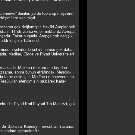
-ün-nedve” denilen yerde toplanıp meşveret
Hâşimîlere verilmişti.
 nazaran çok değişmiştir. Hakîkî Araplar pek
stanlı, Hintli, Zenci ve bir miktar da Avrupa
apçadır. Fakat bugünkü Arapça çok değişik
rklı lehçeler hâlindedir.
modern şehirlerde şehirli nüfusu çok daha
adır. Medine, Cidde ve Riyad Üniversiteleri
 Anaiza’dır. Mekke-i mükerreme kıyıdan
uazzama, sonra bunun etrâfındaki Mescid-i
a tâmir edilmiştir. Medîne-i münevvere ise
esûlullah efendimizin mübârek Kabr-i
mektedir. Riyad Kral Faysal Tıp Merkezi, çok
ir. Bir Bakanlar Konseyi mevcuttur. Yasama,
 veliahtlara geçmektedir.