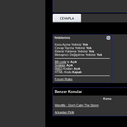
Yetkileriniz
Konu Açma Yetkiniz
Yok
Cevap Yazma Yetkiniz
Yok
Eklenti Yükleme Yetkiniz
Yok
Mesajınızı Değiştirme Yetkiniz
Yok
BB code
is
Açık
Smileler
Açık
[IMG]
Kodları
Açık
HTML-Kodu
Kapalı
Forum Rules
Benzer Konular
Konu
Westlife - Don't Calm The Storm
Arkaplan Pirilti