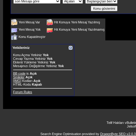
Yeni Mesaj Var
Hit Konuya Yeni Mesaj Yazılmış
Yeni Mesaj Yok
Hit Konuya Yeni Mesaj Yazılmamış
Konu Kapatılmıştır
Yetkileriniz
Konu Açma Yetkiniz
Yok
Cevap Yazma Yetkiniz
Yok
Eklenti Yükleme Yetkiniz
Yok
Mesajınızı Değiştirme Yetkiniz
Yok
BB code
is
Açık
Smileler
Açık
[IMG]
Kodları
Açık
HTML-Kodu
Kapalı
Forum Rules
Telif Hakları vBulle
Jelsoft
Search Engine Optimisation provided by
DragonByte SEO v2.0.37