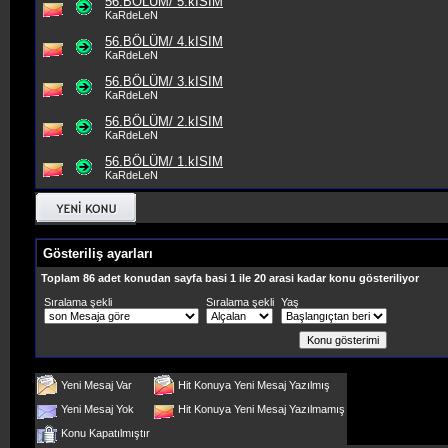
56.BÖLÜM/ 5.kISIM
KaRdeLeN
56.BÖLÜM/ 4.kISIM
KaRdeLeN
56.BÖLÜM/ 3.kISIM
KaRdeLeN
56.BÖLÜM/ 2.kISIM
KaRdeLeN
56.BÖLÜM/ 1.kISIM
KaRdeLeN
Gösteriliş ayarları
Toplam 86 adet konudan sayfa basi 1 ile 20 arasi kadar konu gösteriliyor
Sıralama şekli
Sıralama şekli
Yaş
Yeni Mesaj Var
Hit Konuya Yeni Mesaj Yazılmış
Yeni Mesaj Yok
Hit Konuya Yeni Mesaj Yazılmamış
Konu Kapatılmıştır