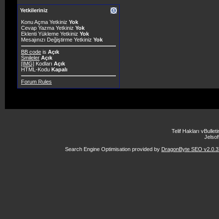
Yetkileriniz
Konu Açma Yetkiniz
Yok
Cevap Yazma Yetkiniz
Yok
Eklenti Yükleme Yetkiniz
Yok
Mesajınızı Değiştirme Yetkiniz
Yok
BB code
is
Açık
Smileler
Açık
[IMG]
Kodları
Açık
HTML-Kodu
Kapalı
Forum Rules
Telif Hakları vBulle
Jelsoft
Search Engine Optimisation provided by
DragonByte SEO v2.0.37