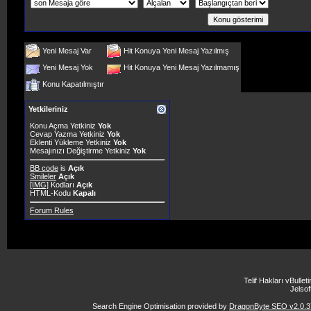
Yeni Mesaj Var
Hit Konuya Yeni Mesaj Yazılmış
Yeni Mesaj Yok
Hit Konuya Yeni Mesaj Yazılmamış
Konu Kapatılmıştır
Yetkileriniz
Konu Açma Yetkiniz
Yok
Cevap Yazma Yetkiniz
Yok
Eklenti Yükleme Yetkiniz
Yok
Mesajınızı Değiştirme Yetkiniz
Yok
BB code
is
Açık
Smileler
Açık
[IMG]
Kodları
Açık
HTML-Kodu
Kapalı
Forum Rules
Telif Hakları vBulle
Jelsoft
Search Engine Optimisation provided by
DragonByte SEO v2.0.37