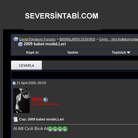
Genel Paylaşım Forumu
>
BAYANLARIN DÜNYASI
>
Giyim - Yeni Kolleksiyonla
2009 babet modeLLeri
Kayıt ol
Yardım
Topluluk
21 April 2009, 09:03
reis
Root Administrator
Cvp: 2009 babet modeLLeri
Al Alll Cicili Bicili Al