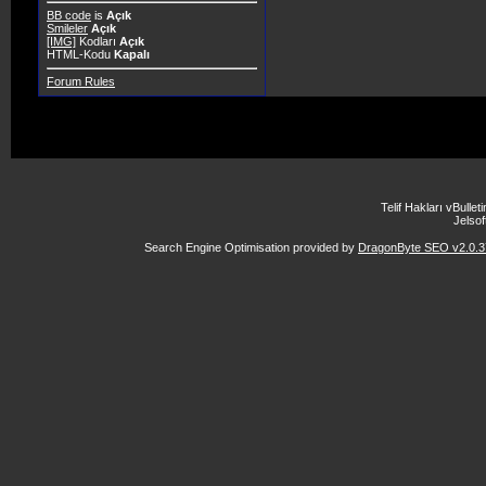
BB code
is
Açık
Smileler
Açık
[IMG]
Kodları
Açık
HTML-Kodu
Kapalı
Forum Rules
Telif Hakları vBulle
Jelsoft
Search Engine Optimisation provided by
DragonByte SEO v2.0.37