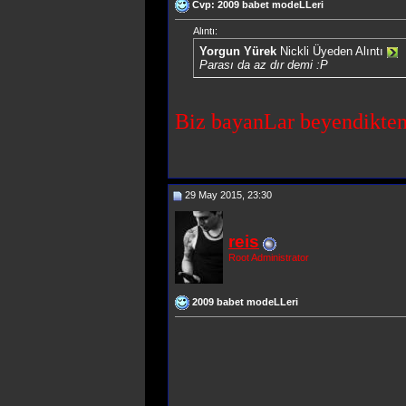
Cvp: 2009 babet modeLLeri
Alıntı:
Yorgun Yürek
Nickli Üyeden Alıntı
Parası da az dır demi :P
Biz bayanLar beyendikten
29 May 2015, 23:30
reis
Root Administrator
2009 babet modeLLeri