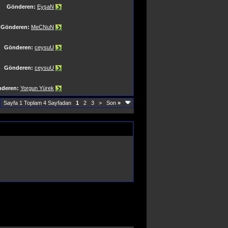
Gönderen:
EyşaN
Gönderen:
MeCNuN
Gönderen:
ceysuU
Gönderen:
ceysuU
deren:
Yorgun Yürek
Sayfa 1 Toplam 4 Sayfadan
1
2
3
>
Son
»