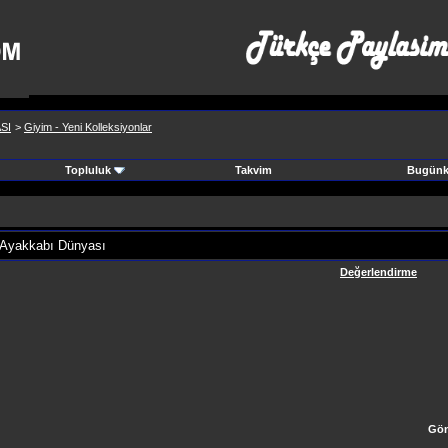
SI
>
Giyim - Yeni Kolleksiyonlar
Topluluk
Takvim
Bugünki
 Ayakkabı Dünyası
Değerlendirme
Gön