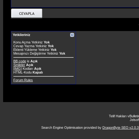
Yetkileriniz
Konu Açma Yetkiniz
Yok
Cevap Yazma Yetkiniz
Yok
Eklenti Yükleme Yetkiniz
Yok
Mesajınızı Değiştirme Yetkiniz
Yok
BB code
is
Açık
Smileler
Açık
[IMG]
Kodları
Açık
HTML-Kodu
Kapalı
Forum Rules
Telif Hakları vBulle
Jelsoft
Search Engine Optimisation provided by
DragonByte SEO v2.0.37