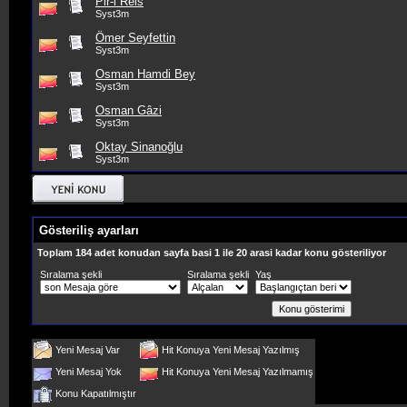
Pir-i Reis
Syst3m
Ömer Seyfettin
Syst3m
Osman Hamdi Bey
Syst3m
Osman Gâzi
Syst3m
Oktay Sinanoğlu
Syst3m
Gösteriliş ayarları
Toplam 184 adet konudan sayfa basi 1 ile 20 arasi kadar konu gösteriliyor
Sıralama şekli
Sıralama şekli
Yaş
Yeni Mesaj Var
Hit Konuya Yeni Mesaj Yazılmış
Yeni Mesaj Yok
Hit Konuya Yeni Mesaj Yazılmamış
Konu Kapatılmıştır