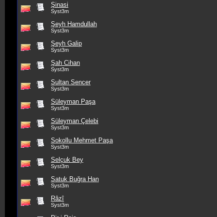
Şinasi
Syst3m
Şeyh Hamdullah
Syst3m
Şeyh Galip
Syst3m
Şah Cihan
Syst3m
Sultan Sencer
Syst3m
Süleyman Paşa
Syst3m
Süleyman Çelebi
Syst3m
Sokollu Mehmet Paşa
Syst3m
Selçuk Bey
Syst3m
Satuk Buğra Han
Syst3m
Râzî
Syst3m