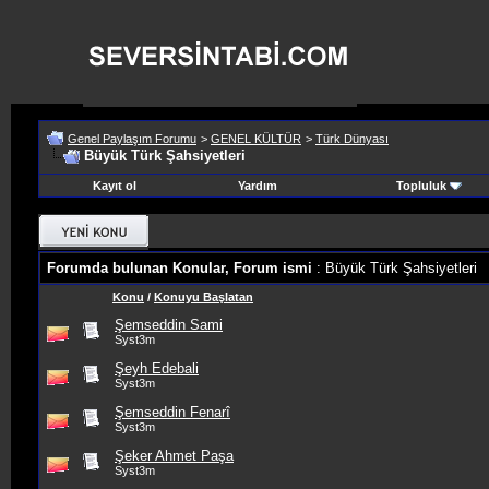
Genel Paylaşım Forumu
>
GENEL KÜLTÜR
>
Türk Dünyası
Büyük Türk Şahsiyetleri
Kayıt ol
Yardım
Topluluk
Forumda bulunan Konular, Forum ismi
: Büyük Türk Şahsiyetleri
Konu
/
Konuyu Başlatan
Şemseddin Sami
Syst3m
Şeyh Edebali
Syst3m
Şemseddin Fenarî
Syst3m
Şeker Ahmet Paşa
Syst3m