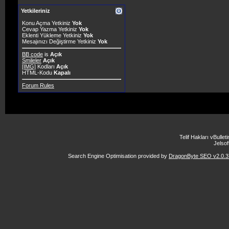
Yetkileriniz
Konu Açma Yetkiniz
Yok
Cevap Yazma Yetkiniz
Yok
Eklenti Yükleme Yetkiniz
Yok
Mesajınızı Değiştirme Yetkiniz
Yok
BB code
is
Açık
Smileler
Açık
[IMG]
Kodları
Açık
HTML-Kodu
Kapalı
Forum Rules
Telif Hakları vBulle
Jelsoft
Search Engine Optimisation provided by
DragonByte SEO v2.0.37