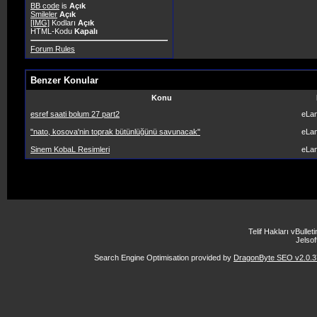
BB code
is
Açık
Smileler
Açık
[IMG]
Kodları
Açık
HTML-Kodu
Kapalı
Forum Rules
Benzer Konular
Konu
esref saati bolum 27 part2
eLa
"nato, kosova'nin toprak bütünlüğünü savunacak"
eLa
Sinem KobaL Resimleri
eLa
Telif Hakları vBulle
Jelsoft
Search Engine Optimisation provided by
DragonByte SEO v2.0.37