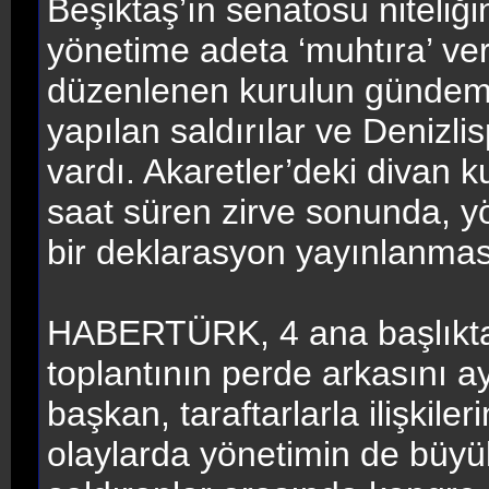
Beşiktaş’ın senatosu niteliği
yönetime adeta ‘muhtıra’ verd
düzenlenen kurulun gündemi
yapılan saldırılar ve Denizl
vardı. Akaretler’deki divan 
saat süren zirve sonunda, y
bir deklarasyon yayınlanması
HABERTÜRK, 4 ana başlıkta
toplantının perde arkasını a
başkan, taraftarlarla ilişkile
olaylarda yönetimin de büy