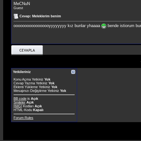
MeCNuN
Guest
Cevap: Meleklerim benim
ooooooooooooooooyyyyyyyy kız bunlar yhaaaa
bende istiorum bu
Yetkileriniz
Konu Açma Yetkiniz
Yok
Cevap Yazma Yetkiniz
Yok
Eklenti Yükleme Yetkiniz
Yok
Mesajınızı Değiştirme Yetkiniz
Yok
BB code
is
Açık
Smileler
Açık
[IMG]
Kodları
Açık
HTML-Kodu
Kapalı
Forum Rules