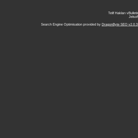
Telif Hakları vBulle
Jelsoft
Search Engine Optimisation provided by
DragonByte SEO v2.0.37