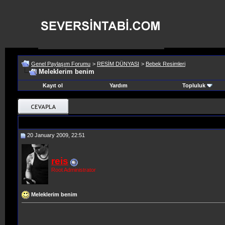
Genel Paylaşım Forumu
>
RESİM DÜNYASI
>
Bebek Resimleri
Meleklerim benim
Kayıt ol
Yardım
Topluluk
20 January 2009, 22:51
reis
Root Administrator
Meleklerim benim