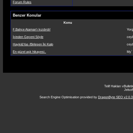
Forum Rules
Benzer Konular
Konu
F.Bahçe Ataman'ı kızdırdı!
Yor
İçinden Geçeni Söyle
cey
Hayki&Yas /Birleşen İki Kalp
cey
En güzel aşk hikayesi..
My`
Telif Hakları vBulle
Jelsoft
Search Engine Optimisation provided by
DragonByte SEO v2.0.37