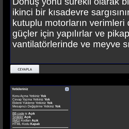
Dönüş yönü sürekli olarak bir
ikinci bir kısadevre sargısı
kutuplu motorların verimler
güçler için yapılırlar ve pikap
vantilatörlerinde ve meyve sık
Yetkileriniz
Konu Açma Yetkiniz
Yok
Cevap Yazma Yetkiniz
Yok
Eklenti Yükleme Yetkiniz
Yok
Mesajınızı Değiştirme Yetkiniz
Yok
BB code
is
Açık
Smileler
Açık
[IMG]
Kodları
Açık
HTML-Kodu
Kapalı