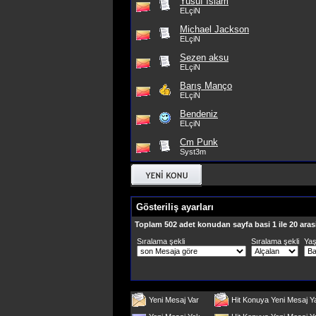
Yusuf İslam
ELçiN
Michael Jackson
ELçiN
Sezen aksu
ELçiN
Barış Manço
ELçiN
Bendeniz
ELçiN
Cm Punk
Syst3m
Gösteriliş ayarları
Toplam 502 adet konudan sayfa basi 1 ile 20 aras
Sıralama şekli
Sıralama şekli
Ya
Yeni Mesaj Var
Hit Konuya Yeni Mesaj Y