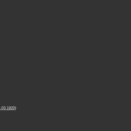
6.03.1920)