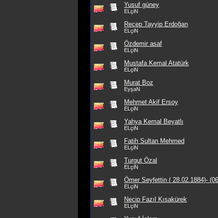
Yusuf güney
ELçiN
Recep Tayyip Erdoğan
ELçiN
Özdemir asaf
ELçiN
Mustafa Kemal Atatürk
ELçiN
Murat Boz
EyşaN
Mehmet Akif Ersoy
ELçiN
Yahya Kemal Beyatlı
ELçiN
Fatih Sultan Mehmed
ELçiN
Turgut Özal
ELçiN
Ömer Seyfettin ( 28.02.1884)- (0
ELçiN
Necip Fazıl Kısakürek
ELçiN