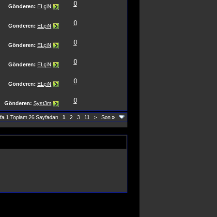
0
Gönderen:
ELçiN
0
Gönderen:
ELçiN
0
Gönderen:
ELçiN
0
Gönderen:
ELçiN
0
Gönderen:
ELçiN
0
Gönderen:
Syst3m
fa 1 Toplam 26 Sayfadan
1
2
3
11
>
Son
»