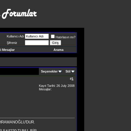
Kullanıcı Adı
Hatırlasın mı?
Şifreniz
 Mesajlar
Arama
Seçenekler
Stil
#
1
Kayıt Tarihi: 26 July 2008
Mesajlar:
KAHRAMANOĞLU'DUR.
R S&#220;TUNU, BİR