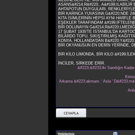
ASANS&#214;R&#220;, A&#199;ILABİLİR 
AHTAPOTUN DUYGULARI, RENKLERİYLE B
BİR KARINCA YUVASINA G&#220;NDE 240
KITA İSİMLERİNİN HEPSİ AYNI HARFLE 
EŞEKLER TARAFINDAM &#199;İFTELENER
BİR DOLUNAYIN G&#214;R&#220;LMEDİĞİ
17 ŞUBAT 1935'TE İSTANBUL'DA KART
BİLARDO TOPU, SIKIŞTIRILMIŞ KAĞITTA
KONYA, HOLLANDA'DAN B&#220;Y&#220;
BİR OKYANUSUN EN DERİN YERİNDE, DE
BİR KİLO LİMONDA, BİR KİLO &#199;İL
İNCİLER, SİRKEDE ERİR.
&#223;&#233;lki Sandığın Kada
Kims
Arkama &#223;akmam..' Asla ' D&#233;m&#
Anl
Yetkileriniz