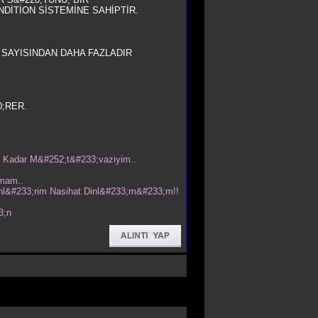
ONDİTİON SİSTEMİNE SAHİPTİR.
 SAYISINDAN DAHA FAZLADIR
0;RER.
 Kadar M&#252;t&#233;vaziyim..
mam..
nl&#233;rim Nasihat Dinl&#233;m&#233;m!!
3;n