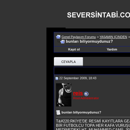
Genel Paylaşım Forumu
>
YAŞAMIN IÇINDEN
bunları biliyormuydunuz?
Kayıt ol
Yardım
22 September 2009, 18:43
reis
Root Administrator
bunları biliyormuydunuz?
T&#220;RKİYE'DE RESMİ KAYITLARA GE
BİR FUTBOLCU TOPA HER KAFA VURUŞUN
MEDİNE'DEKİ HZ. MUHAMMED CAMİİ, 30