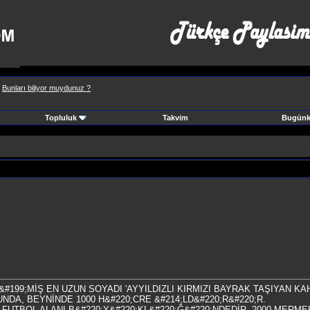
>
Bunları biliyor muydunuz ?
Topluluk
Takvim
Bugünki
&#199;MİŞ EN UZUN SOYADI 'AYYILDIZLI KIRMIZI BAYRAK TAŞIYAN 
DA, BEYNİNDE 1000 H&#220;CRE &#214;LD&#220;R&#220;R.
 FUTBOL ALANI B&#220;Y&#220;KL&#220;Ğ&#220;NDEDİR. 2000 MERME