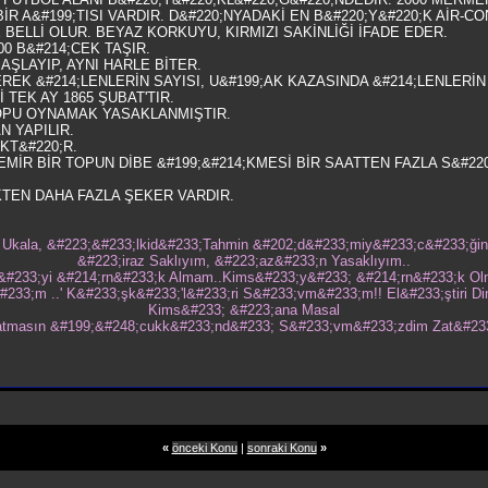
BİR A&#199;TISI VARDIR. D&#220;NYADAKİ EN B&#220;Y&#220;K AİR-C
ELLİ OLUR. BEYAZ KORKUYU, KIRMIZI SAKİNLİĞİ İFADE EDER.
0 B&#214;CEK TAŞIR.
BAŞLAYIP, AYNI HARLE BİTER.
EK &#214;LENLERİN SAYISI, U&#199;AK KAZASINDA &#214;LENLERİN
 TEK AY 1865 ŞUBAT'TIR.
OOPU OYNAMAK YASAKLANMIŞTIR.
N YAPILIR.
KT&#220;R.
MİR BİR TOPUN DİBE &#199;&#214;KMESİ BİR SAATTEN FAZLA S&#22
EKTEN DAHA FAZLA ŞEKER VARDIR.
r Ukala, &#223;&#233;lkid&#233;Tahmin &#202;d&#233;miy&#233;c&#233;ğin
&#223;iraz Saklıyım, &#223;az&#233;n Yasaklıyım..
&#233;yi &#214;rn&#233;k Almam..Kims&#233;y&#233; &#214;rn&#233;k Ol
233;m ..' K&#233;şk&#233;'l&#233;ri S&#233;vm&#233;m!! El&#233;ştiri Di
Kims&#233; &#223;ana Masal
atmasın &#199;&#248;cukk&#233;nd&#233; S&#233;vm&#233;zdim Zat&#23
«
önceki Konu
|
sonraki Konu
»