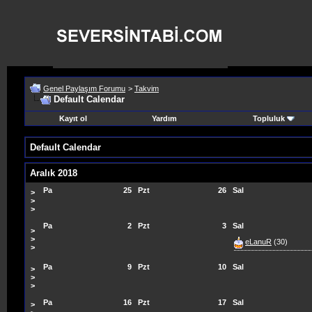
Genel Paylaşım Forumu
>
Takvim
Default Calendar
Kayıt ol
Yardım
Topluluk
Default Calendar
Aralık 2018
Pa
25
Pzt
26
Sal
>
>
>
Pa
2
Pzt
3
Sal
>
>
eLanuR
(30)
>
Pa
9
Pzt
10
Sal
>
>
>
Pa
16
Pzt
17
Sal
>