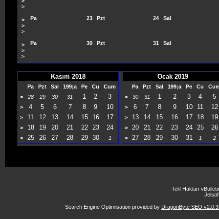
>
>
Pa
23
Pzt
24
Sal
>
>
>
Pa
30
Pzt
31
Sal
>
>
>
Kasım 2018
Ocak 2019
Pa
Pzt
Sal
199;a
Pe
Cu
Cum
Pa
Pzt
Sal
199;a
Pe
Cu
Cu
1
2
3
1
2
3
4
5
>
28
29
30
31
>
30
31
4
5
6
7
8
9
10
6
7
8
9
10
11
12
>
>
11
12
13
14
15
16
17
13
14
15
16
17
18
19
>
>
18
19
20
21
22
23
24
20
21
22
23
24
25
26
>
>
25
26
27
28
29
30
27
28
29
30
31
>
1
>
1
2
Telif Hakları vBulle
Jelsoft
Search Engine Optimisation provided by
DragonByte SEO v2.0.37