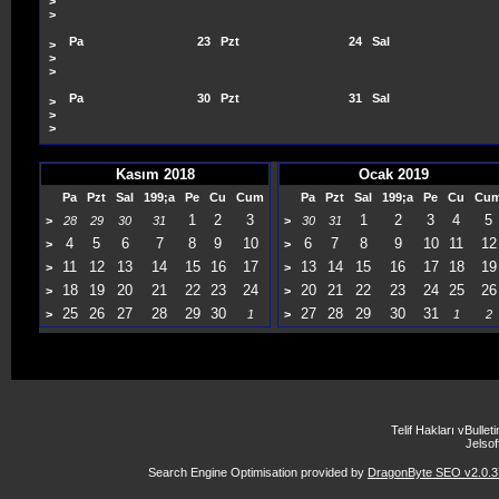
>
>
Pa
23
Pzt
24
Sal
>
>
>
Pa
30
Pzt
31
Sal
>
>
>
Kasım 2018
Ocak 2019
Pa
Pzt
Sal
199;a
Pe
Cu
Cum
Pa
Pzt
Sal
199;a
Pe
Cu
Cu
1
2
3
1
2
3
4
5
>
28
29
30
31
>
30
31
4
5
6
7
8
9
10
6
7
8
9
10
11
12
>
>
11
12
13
14
15
16
17
13
14
15
16
17
18
19
>
>
18
19
20
21
22
23
24
20
21
22
23
24
25
26
>
>
25
26
27
28
29
30
27
28
29
30
31
>
1
>
1
2
Telif Hakları vBulle
Jelsoft
Search Engine Optimisation provided by
DragonByte SEO v2.0.37