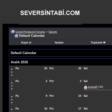
Genel Paylaşım Forumu
>
Takvim
Default Calendar
Kayıt ol
Yardım
Topluluk
Default Calendar
Aralık 2018
Pa
25
Pzt
26
Sal
>
>
>
Pa
2
Pzt
3
Sal
>
>
eLanuR
(30)
>
Pa
9
Pzt
10
Sal
>
>
>
Pa
16
Pzt
17
Sal
>