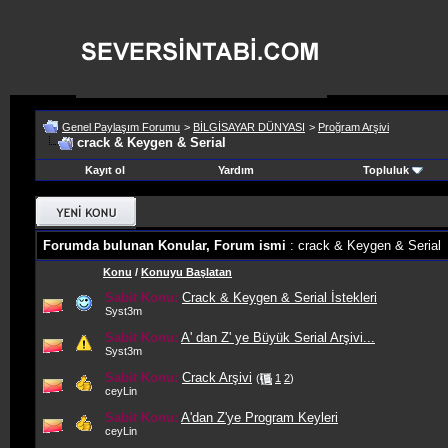
Genel Paylaşım Forumu
>
BİLGİSAYAR DÜNYASI
>
Proğram Arşivi
crack & Keygen & Serial
Kayıt ol
Yardım
Topluluk
Forumda bulunan Konular, Forum ismi
: crack & Keygen & Serial
Konu
/
Konuyu Başlatan
Sabit Konu:
Crack & Keygen & Serial İstekleri
Syst3m
Sabit Konu:
A' dan Z' ye Büyük Serial Arşivi...
Syst3m
Sabit Konu:
Crack Arşivi
(
1
2
)
ceyLin
Sabit Konu:
A'dan Z'ye Program Keyleri
ceyLin