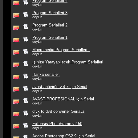
Proğram Serialleri 4
ceyLin
Program Serialleri 3
ceyLin
Proğram Serialleri 2
ceyLin
Program Serialleri 1
ceyLin
Macromedia Program Serialleri..
ceyLin
İşinize Yarayabilecek Program Serialleri
ceyLin
Harika serialler.
ceyLin
avast antivirüs v.4.7 için Serial
ceyLin
AVAST PROFESİONAL için Serial
ceyLin
divx to dvd converter SeriaLs
ceyLin
Extensis PhotoFrame v2.50
ceyLin
Adobe Photoshop CS2 9 için Serial