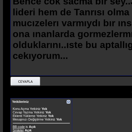
Bence cok sacma bır sey..
lideri hem de Tanrısı olma
mucızelerı varmıydı bır ınsa
ona ınanlarda gormezlermı
olduklarını..ıste bu aptal
cekıyorum...
Yetkileriniz
Konu Açma Yetkiniz
Yok
Cevap Yazma Yetkiniz
Yok
Eklenti Yükleme Yetkiniz
Yok
Mesajınızı Değiştirme Yetkiniz
Yok
BB code
is
Açık
Smileler
Açık