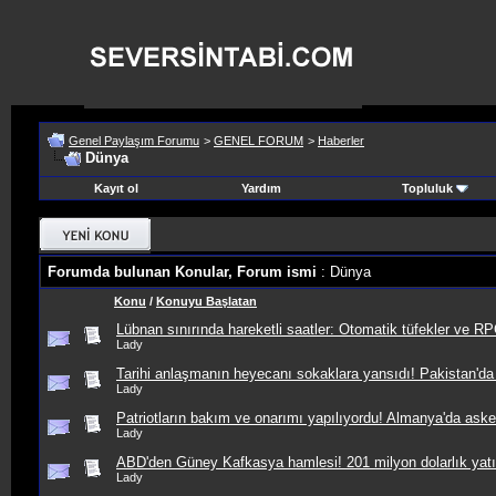
Genel Paylaşım Forumu
>
GENEL FORUM
>
Haberler
Dünya
Kayıt ol
Yardım
Topluluk
Forumda bulunan Konular, Forum ismi
: Dünya
Konu
/
Konuyu Başlatan
Lübnan sınırında hareketli saatler: Otomatik tüfekler ve RPG
Lady
Tarihi anlaşmanın heyecanı sokaklara yansıdı! Pakistan'da h
Lady
Patriotların bakım ve onarımı yapılıyordu! Almanya'da aske
Lady
ABD'den Güney Kafkasya hamlesi! 201 milyon dolarlık yatır
Lady