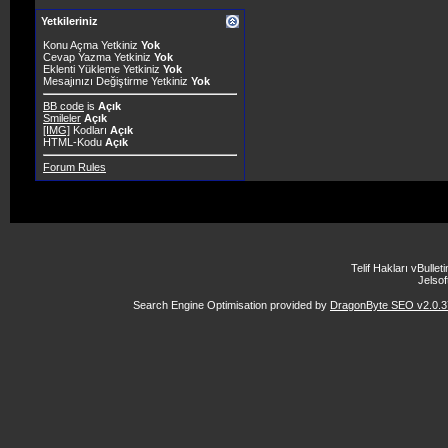
Yetkileriniz
Konu Açma Yetkiniz
Yok
Cevap Yazma Yetkiniz
Yok
Eklenti Yükleme Yetkiniz
Yok
Mesajınızı Değiştirme Yetkiniz
Yok
BB code
is
Açık
Smileler
Açık
[IMG]
Kodları
Açık
HTML-Kodu
Açık
Forum Rules
Telif Hakları vBulle
Jelsoft
Search Engine Optimisation provided by
DragonByte SEO v2.0.37