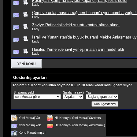
Paşinyan: Çatışma sayfası kapandı, barış tesis edildi
Lady
Çerçeve anlaşmasına rağmen Lübnan'a yine bomba yağdı! Ka
Lady
Zaviye Rafinerisi'ndeki sızıntı kontrol altına alındı
Lady
İsrail ve Yunanistan'da büyük hüsran! Mekke Anlaşması uyku
Lady
Husiler, Yemen'de sivil yerleşim alanlarını hedef aldı
Lady
Gösteriliş ayarları
Toplam 9710 adet konudan sayfa basi 1 ile 20 arasi kadar konu gösteriliyor
Sıralama şekli
Sıralama şekli
Yaş
Yeni Mesaj Var
Hit Konuya Yeni Mesaj Yazılmış
Yeni Mesaj Yok
Hit Konuya Yeni Mesaj Yazılmamış
Konu Kapatılmıştır