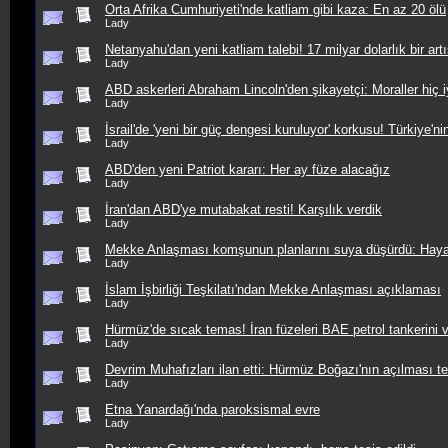
Orta Afrika Cumhuriyeti'nde katliam gibi kaza: En az 20 ölü
Lady
Netanyahu'dan yeni katliam talebi! 17 milyar dolarlık bir artı
Lady
ABD askerleri Abraham Lincoln'den şikayetçi: Moraller hiç iy
Lady
İsrail'de 'yeni bir güç dengesi kuruluyor' korkusu! Türkiye'
Lady
ABD'den yeni Patriot kararı: Her ay füze alacağız
Lady
İran'dan ABD'ye mutabakat resti! Karşılık verdik
Lady
Mekke Anlaşması komşunun planlarını suya düşürdü: Hayal 
Lady
İslam İşbirliği Teşkilatı'ndan Mekke Anlaşması açıklaması
Lady
Hürmüz'de sıcak temas! İran füzeleri BAE petrol tankerini 
Lady
Devrim Muhafızları ilan etti: Hürmüz Boğazı'nın açılması tek
Lady
Etna Yanardağı'nda paroksismal evre
Lady