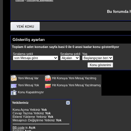
Bu forumda h
Gösteriliş ayarları
Toplam 0 adet konudan sayfa basi 0 ile 0 arasi kadar konu gösteriliyor
Sıralama şekli
Sıralama şekli
Yaş
Yeni Mesaj Var
Hit Konuya Yeni Mesaj Yazılmış
Yeni Mesaj Yok
Hit Konuya Yeni Mesaj Yazılmamış
Konu Kapatılmıştır
Yetkileriniz
Konu Açma Yetkiniz
Yok
Cevap Yazma Yetkiniz
Yok
Eklenti Yükleme Yetkiniz
Yok
Mesajınızı Değiştirme Yetkiniz
Yok
BB code
is
Açık