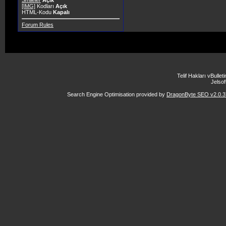
Smileler
Açık
[IMG]
Kodları
Açık
HTML-Kodu
Kapalı
Forum Rules
Telif Hakları vBulle
Jelsoft
Search Engine Optimisation provided by
DragonByte SEO v2.0.37