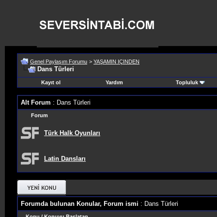
Genel Paylaşım Forumu
>
YAŞAMIN IÇINDEN
Dans Türleri
Kayıt ol
Yardım
Topluluk
Alt Forum
: Dans Türleri
Forum
Türk Halk Oyunları
Latin Dansları
Forumda bulunan Konular, Forum ismi
: Dans Türleri
Konu
/
Konuyu Başlatan