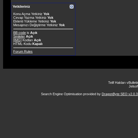
Yetkileriniz
Konu Açma Yetkiniz
Yok
Cevap Yazma Yetkiniz
Yok
Eklenti Yükleme Yetkiniz
Yok
Mesajınızı Değiştirme Yetkiniz
Yok
BB code
is
Açık
Smileler
Açık
[IMG]
Kodları
Açık
HTML-Kodu
Kapalı
Forum Rules
Telif Hakları vBulle
Jelsoft
Search Engine Optimisation provided by
DragonByte SEO v2.0.37