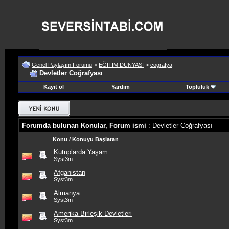
Genel Paylaşım Forumu
>
EĞİTİM DÜNYASI
>
cografya
Devletler Coğrafyası
Kayıt ol
Yardım
Topluluk
Forumda bulunan Konular, Forum ismi
: Devletler Coğrafyası
Konu
/
Konuyu Başlatan
Kutuplarda Yaşam
Syst3m
Afganistan
Syst3m
Almanya
Syst3m
Amerika Birleşik Devletleri
Syst3m