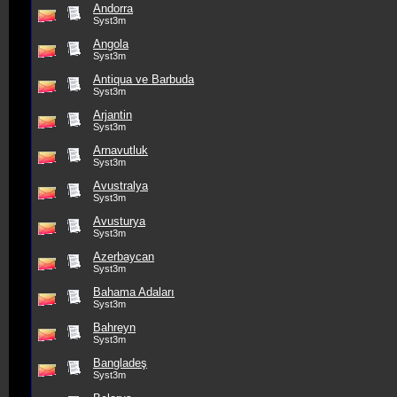
Andorra
Syst3m
Angola
Syst3m
Antiqua ve Barbuda
Syst3m
Arjantin
Syst3m
Arnavutluk
Syst3m
Avustralya
Syst3m
Avusturya
Syst3m
Azerbaycan
Syst3m
Bahama Adaları
Syst3m
Bahreyn
Syst3m
Bangladeş
Syst3m