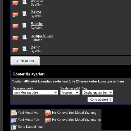
Belarus
Syst3m
Belize
Syst3m
Belçika
Syst3m
avrupa kıtası
matraxx
Benin
Syst3m
Gösteriliş ayarları
Toplam 405 adet konudan sayfa basi 1 ile 20 arasi kadar konu gösteriliyor
Sıralama şekli
Sıralama şekli
Yaş
Yeni Mesaj Var
Hit Konuya Yeni Mesaj Yazılmış
Yeni Mesaj Yok
Hit Konuya Yeni Mesaj Yazılmamış
Konu Kapatılmıştır