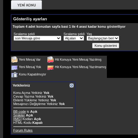
Gösteriliş ayarları
Toplam 4 adet konudan sayfa basi 1 ile 4 arasi kadar konu gösteriliyor
Sıralama şekli
Sıralama şekli
Yaş
Yeni Mesaj Var
Hit Konuya Yeni Mesaj Yazılmış
Yeni Mesaj Yok
Hit Konuya Yeni Mesaj Yazılmamış
Konu Kapatılmıştır
Yetkileriniz
Konu Açma Yetkiniz
Yok
Cevap Yazma Yetkiniz
Yok
Eklenti Yükleme Yetkiniz
Yok
Mesajınızı Değiştirme Yetkiniz
Yok
BB code
is
Açık
Smileler
Açık
[IMG]
Kodları
Açık
HTML-Kodu
Kapalı
Forum Rules