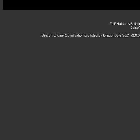
Telif Hakları vBulle
Jelsoft
Search Engine Optimisation provided by
DragonByte SEO v2.0.37