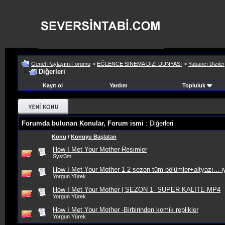
Genel Paylaşım Forumu
>
EĞLENCE SİNEMA DİZİ DÜNYASI
>
Yabancı Diziler
Diğerleri
Kayıt ol
Yardım
Topluluk
Forumda bulunan Konular, Forum ismi
: Diğerleri
Konu
/
Konuyu Başlatan
How I Met Your Mother-Resimler
Syst3m
How I Met Your Mother 1 2 sezon tüm bölümler+altyazı... iy
Yorgun Yürek
How I Met Your Mother | SEZON 1- SUPER KALITE-MP4
Yorgun Yürek
How I Met Your Mother -Birbirinden komik replikler
Yorgun Yürek