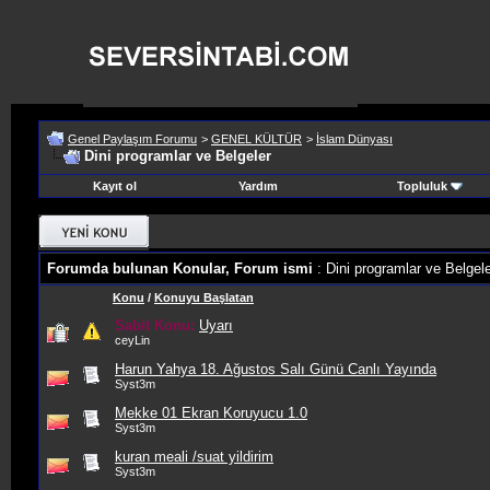
Genel Paylaşım Forumu
>
GENEL KÜLTÜR
>
İslam Dünyası
Dini programlar ve Belgeler
Kayıt ol
Yardım
Topluluk
Forumda bulunan Konular, Forum ismi
: Dini programlar ve Belgel
Konu
/
Konuyu Başlatan
Sabit Konu:
Uyarı
ceyLin
Harun Yahya 18. Ağustos Salı Günü Canlı Yayında
Syst3m
Mekke 01 Ekran Koruyucu 1.0
Syst3m
kuran meali /suat yildirim
Syst3m