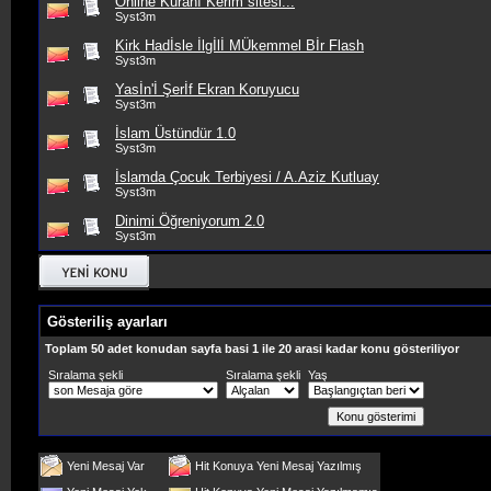
Online Kuranı Kerim sitesi...
Syst3m
Kirk Hadİsle İlgİlİ MÜkemmel Bİr Flash
Syst3m
Yasİn'İ Şerİf Ekran Koruyucu
Syst3m
İslam Üstündür 1.0
Syst3m
İslamda Çocuk Terbiyesi / A.Aziz Kutluay
Syst3m
Dinimi Öğreniyorum 2.0
Syst3m
Gösteriliş ayarları
Toplam 50 adet konudan sayfa basi 1 ile 20 arasi kadar konu gösteriliyor
Sıralama şekli
Sıralama şekli
Yaş
Yeni Mesaj Var
Hit Konuya Yeni Mesaj Yazılmış