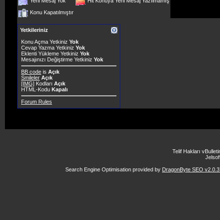
Yeni Mesaj Yok
Hit Konuya Yeni Mesaj Yazılmamış
Konu Kapatılmıştır
Yetkileriniz
Konu Açma Yetkiniz
Yok
Cevap Yazma Yetkiniz
Yok
Eklenti Yükleme Yetkiniz
Yok
Mesajınızı Değiştirme Yetkiniz
Yok
BB code
is
Açık
Smileler
Açık
[IMG]
Kodları
Açık
HTML-Kodu
Kapalı
Forum Rules
Telif Hakları vBulle
Jelsoft
Search Engine Optimisation provided by
DragonByte SEO v2.0.37