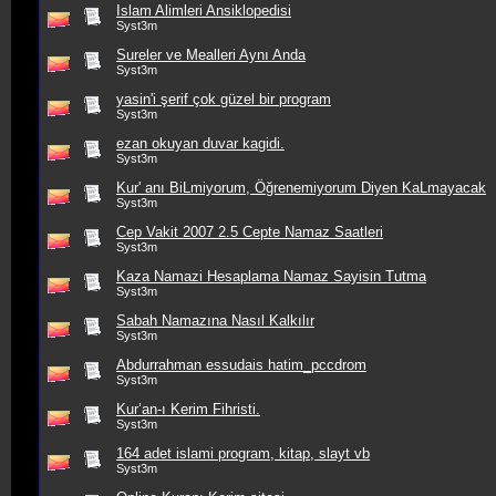
Islam Alimleri Ansiklopedisi
Syst3m
Sureler ve Mealleri Aynı Anda
Syst3m
yasin'i şerif çok güzel bir program
Syst3m
ezan okuyan duvar kagidi.
Syst3m
Kur' anı BiLmiyorum, Öğrenemiyorum Diyen KaLmayacak
Syst3m
Cep Vakit 2007 2.5 Cepte Namaz Saatleri
Syst3m
Kaza Namazi Hesaplama Namaz Sayisin Tutma
Syst3m
Sabah Namazına Nasıl Kalkılır
Syst3m
Abdurrahman essudais hatim_pccdrom
Syst3m
Kur’an-ı Kerim Fihristi.
Syst3m
164 adet islami program, kitap, slayt vb
Syst3m