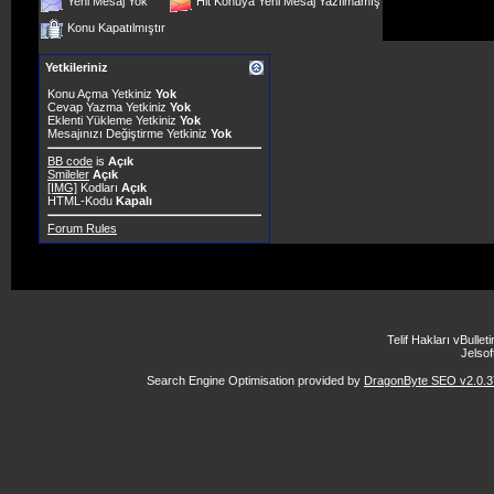
Yeni Mesaj Yok
Hit Konuya Yeni Mesaj Yazılmamış
Konu Kapatılmıştır
Yetkileriniz
Konu Açma Yetkiniz
Yok
Cevap Yazma Yetkiniz
Yok
Eklenti Yükleme Yetkiniz
Yok
Mesajınızı Değiştirme Yetkiniz
Yok
BB code
is
Açık
Smileler
Açık
[IMG]
Kodları
Açık
HTML-Kodu
Kapalı
Forum Rules
Telif Hakları vBulle
Jelsoft
Search Engine Optimisation provided by
DragonByte SEO v2.0.37