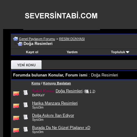
Genel Paylaşım Forumu
>
RESİM DÜNYASI
Doğa Resimleri
Kayıt ol
Yardım
Topluluk
Forumda bulunan Konular, Forum ismi
: Doğa Resimleri
Konu
/
Konuyu Başlatan
Sabit Konu:
Doğa Resimleri
(
1
2
)
BeRKaY
Harika Manzara Resimleri
Syst3m
Doğa Aşkını İlan Ediyor
Syst3m
Burada Da Ne Güzel Plajlanır xD
Syst3m