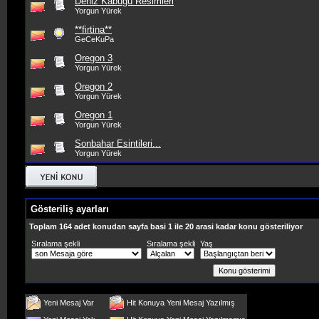
Deniz Kabuğu Resimleri
Yorgun Yürek
**firtina**
GeCeKuPa
Oregon 3
Yorgun Yürek
Oregon 2
Yorgun Yürek
Oregon 1
Yorgun Yürek
Sonbahar Esintileri...
Yorgun Yürek
Gösteriliş ayarları
Toplam 164 adet konudan sayfa basi 1 ile 20 arasi kadar konu gösteriliyor
Sıralama şekli
Sıralama şekli
Yaş
Yeni Mesaj Var
Hit Konuya Yeni Mesaj Yazılmış