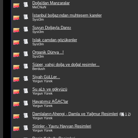
Doğa'dan Manzaralar
MeCNuN
İstanbul boğazından muhteşem kareler
Syst3m
Suyun Doğayla Dansı
Syst3m
Islak camdan gözükenler
Syst3m
Organik Dünya ..!
Syst3m
Süper, vahşi doğa ve doğal resimler...
Berdush
Siyah GüLLer...
Yorgun Yürek
Su aLtı ve gökyüzü
Yorgun Yürek
Hayatımız AĞAÇ'lar
Yorgun Yürek
Damlaların Ahengi - Damla ve Yağmur Resimleri
(
1
2
)
Yorgun Yürek
Şirinler - Yavru Hayvan Resimleri
Yorgun Yürek