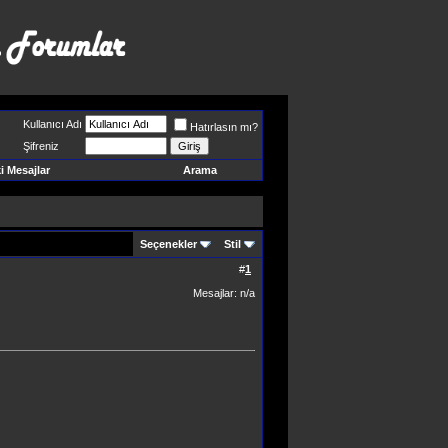
Kullanıcı Adı
Hatırlasın mı?
Şifreniz
 Mesajlar
Arama
Seçenekler
Stil
#
1
Mesajlar: n/a