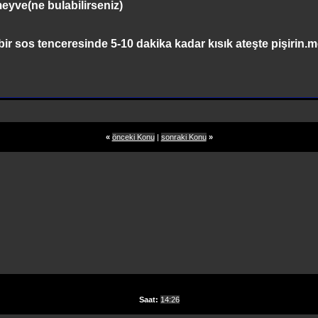
eyve(ne bulabilirseniz)
bir sos tenceresinde 5-10 dakika kadar kısık ateşte pişirin.
«
önceki Konu
|
sonraki Konu
»
Saat:
14:26