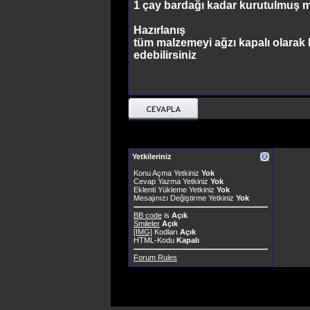
1 çay bardağı kadar kurutulmuş m
Hazırlanış
tüm malzemeyi ağzı kapalı olarak 
edebilirsiniz
Yetkileriniz
Konu Açma Yetkiniz
Yok
Cevap Yazma Yetkiniz
Yok
Eklenti Yükleme Yetkiniz
Yok
Mesajınızı Değiştirme Yetkiniz
Yok
BB code
is
Açık
Smileler
Açık
[IMG]
Kodları
Açık
HTML-Kodu
Kapalı
Forum Rules