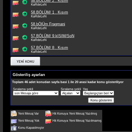
58.BÖLÜM/ 2 . Kısım
KaRdeLeN
58.BÖLÜM/ 1 . Kısım
KaRdeLeN
58.bÖlÜm Fragmani
KaRdeLeN
57.BÖLÜM/ 9.kISIM/SoN
KaRdeLeN
57.BÖLÜM/ 8 . Kısım
KaRdeLeN
Gösteriliş ayarları
Toplam 46 adet konudan sayfa basi 1 ile 20 arasi kadar konu gösteriliyor
Sıralama şekli
Sıralama şekli
Yaş
Yeni Mesaj Var
Hit Konuya Yeni Mesaj Yazılmış
Yeni Mesaj Yok
Hit Konuya Yeni Mesaj Yazılmamış
Konu Kapatılmıştır