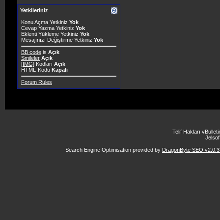
Yetkileriniz
Konu Açma Yetkiniz
Yok
Cevap Yazma Yetkiniz
Yok
Eklenti Yükleme Yetkiniz
Yok
Mesajınızı Değiştirme Yetkiniz
Yok
BB code
is
Açık
Smileler
Açık
[IMG]
Kodları
Açık
HTML-Kodu
Kapalı
Forum Rules
Telif Hakları vBulle
Jelsoft
Search Engine Optimisation provided by
DragonByte SEO v2.0.37