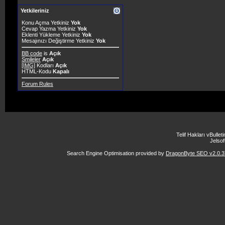
Yetkileriniz
Konu Açma Yetkiniz
Yok
Cevap Yazma Yetkiniz
Yok
Eklenti Yükleme Yetkiniz
Yok
Mesajınızı Değiştirme Yetkiniz
Yok
BB code
is
Açık
Smileler
Açık
[IMG]
Kodları
Açık
HTML-Kodu
Kapalı
Forum Rules
Telif Hakları vBulle
Jelsoft
Search Engine Optimisation provided by
DragonByte SEO v2.0.37