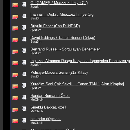
GILGAMEŞ / Muazzez İlmiye Çığ
Syst3m
İnanna'nın Aşkı / Muazzez İlmiye Çığ
Syst3m
Büyülü Fener (Can DÜNDAR)
Syst3m
David Eddings / Tamuli Serisi (Türkçe)
Syst3m
Bertrand Russell - Sorgulayan Denemeler
Syst3m
İngilizce Almanca Rusça İtalyanca İspanyolca Fransızca yab
Syst3m
Polisiye-Macera Serisi (217 Kitap)
Syst3m
Yüreğim Seni Çok Sevdi ... Canan TAN " |Altın Kitaplar|
Syst3m
Handan Romanın Özeti
MeCNuN
SinekLi BakkaL özeTi
MeCNuN
bir kadın düşmanı
MeCNuN