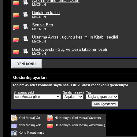
AŞk-i memnu roman Özetİ
MeCNuN
Dudaktan kalbe
MeCNuN
Sen ve Ben
MeCNuN
Uçurtma Avcısı, üçüncü kez ‘Yılın Kitabı’ seçildi
MeCNuN
Dostoyevski - Suç ve Ceza kitabının özeti
MeCNuN
Gösteriliş ayarları
Toplam 45 adet konudan sayfa basi 1 ile 20 arasi kadar konu gösteriliyor
Sıralama şekli
Sıralama şekli
Yaş
Yeni Mesaj Var
Hit Konuya Yeni Mesaj Yazılmış
Yeni Mesaj Yok
Hit Konuya Yeni Mesaj Yazılmamış
Konu Kapatılmıştır