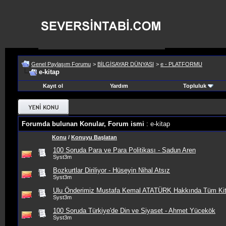
Genel Paylaşım Forumu
>
BİLGİSAYAR DÜNYASI
>
e - PLATFORMU
e-kitap
Kayıt ol
Yardım
Topluluk
Forumda bulunan Konular, Forum ismi
: e-kitap
Konu
/
Konuyu Başlatan
100 Soruda Para ve Para Politikası - Sadun Aren
Syst3m
Bozkurtlar Diriliyor - Hüseyin Nihal Atsız
Syst3m
Ulu Önderimiz Mustafa Kemal ATATÜRK Hakkında Tüm Kit
Syst3m
100 Soruda Türkiye'de Din ve Siyaset - Ahmet Yücekök
Syst3m