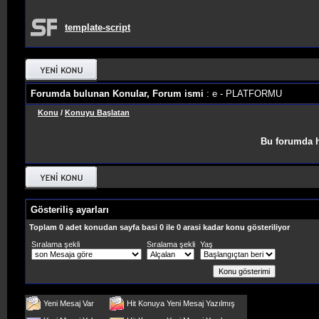
template-script
Forumda bulunan Konular, Forum ismi
: e - PLATFORMU
Konu
/
Konuyu Başlatan
Bu forumda h
Gösteriliş ayarları
Toplam 0 adet konudan sayfa basi 0 ile 0 arasi kadar konu gösteriliyor
Sıralama şekli
Sıralama şekli
Yaş
Yeni Mesaj Var
Hit Konuya Yeni Mesaj Yazılmış