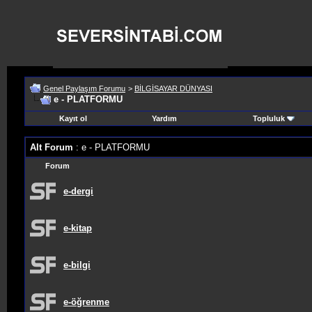
Genel Paylaşım Forumu
>
BİLGİSAYAR DÜNYASI
e - PLATFORMU
Kayıt ol
Yardım
Topluluk
Alt Forum
: e - PLATFORMU
Forum
e-dergi
e-kitap
e-bilgi
e-öğrenme