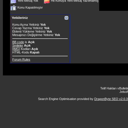
Yeni Mesaj Yok
Hit Konuya Yeni Mesaj Yazılmamış
Konu Kapatılmıştır
Yetkileriniz
Konu Açma Yetkiniz
Yok
Cevap Yazma Yetkiniz
Yok
Eklenti Yükleme Yetkiniz
Yok
Mesajınızı Değiştirme Yetkiniz
Yok
BB code
is
Açık
Smileler
Açık
[IMG]
Kodları
Açık
HTML-Kodu
Kapalı
Forum Rules
Telif Hakları vBulle
Jelsoft
Search Engine Optimisation provided by
DragonByte SEO v2.0.37