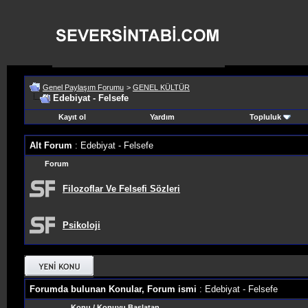
Genel Paylaşım Forumu
>
GENEL KÜLTÜR
Edebiyat - Felsefe
Kayıt ol
Yardım
Topluluk
Alt Forum
: Edebiyat - Felsefe
Forum
Filozoflar Ve Felsefi Sözleri
Psikoloji
Forumda bulunan Konular, Forum ismi
: Edebiyat - Felsefe
Konu
/
Konuyu Başlatan