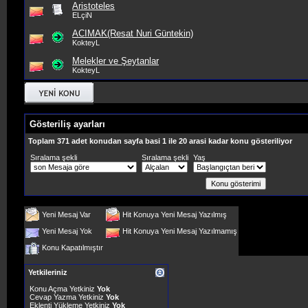
Aristoteles
ELçiN
ACIMAK(Resat Nuri Güntekin)
KokteyL
Melekler ve Şeytanlar
KokteyL
Gösteriliş ayarları
Toplam 371 adet konudan sayfa basi 1 ile 20 arasi kadar konu gösteriliyor
Sıralama şekli
Sıralama şekli
Yaş
Yeni Mesaj Var
Hit Konuya Yeni Mesaj Yazılmış
Yeni Mesaj Yok
Hit Konuya Yeni Mesaj Yazılmamış
Konu Kapatılmıştır
Yetkileriniz
Konu Açma Yetkiniz
Yok
Cevap Yazma Yetkiniz
Yok
Eklenti Yükleme Yetkiniz
Yok