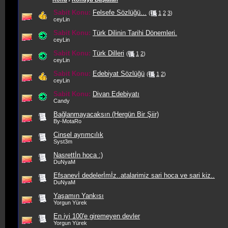
Sabit Konu:
Felsefe Sözlüğü...
(
1
2
3
)
ceyLin
Sabit Konu:
Türk Dilinin Tarihi Dönemleri.
ceyLin
Sabit Konu:
Türk Dilleri
(
1
2
)
ceyLin
Sabit Konu:
Edebiyat Sözlüğü
(
1
2
)
ceyLin
Sabit Konu:
Divan Edebiyatı
Candy
Bağlanmayacaksın (Hergün Bir Şiir)
By-MotaRo
Cinsel ayrımcılık
Syst3m
Nasrettİn hoca :)
DuNyaM
Efsanevİ dedelerİmİz..atalarimiz sari hoca ve sari kiz..
DuNyaM
Yaşamın Yankısı
Yorgun Yürek
En iyi 100'e giremeyen devler
Yorgun Yürek