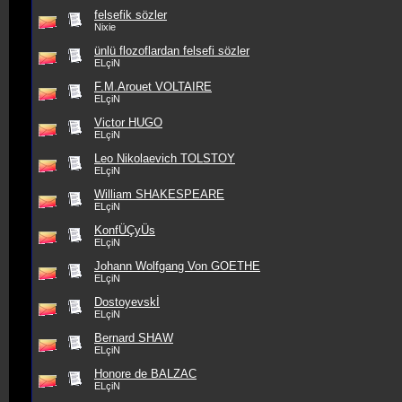
felsefik sözler
Nixie
ünlü flozoflardan felsefi sözler
ELçiN
F.M.Arouet VOLTAIRE
ELçiN
Victor HUGO
ELçiN
Leo Nikolaevich TOLSTOY
ELçiN
William SHAKESPEARE
ELçiN
KonfÜÇyÜs
ELçiN
Johann Wolfgang Von GOETHE
ELçiN
Dostoyevskİ
ELçiN
Bernard SHAW
ELçiN
Honore de BALZAC
ELçiN