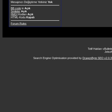
Mesajınızı Değiştirme Yetkiniz
Yok
BB code
is
Açık
Smileler
Açık
[IMG]
Kodları
Açık
HTML-Kodu
Kapalı
Forum Rules
Telif Hakları vBulle
Jelsoft
Search Engine Optimisation provided by
DragonByte SEO v2.0.37