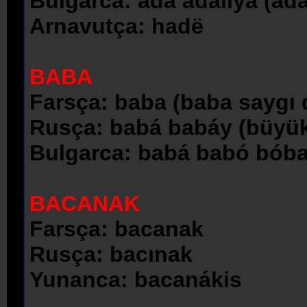
Bulgarca: adá adalíya (ada
Arnavutça: hadë
BABA
Farsça: baba (baba saygı 
Rusça: babá babáy (büyü
Bulgarca: babá babó bób
BACANAK
Farsça: bacanak
Rusça: bacınak
Yunanca: bacanákis