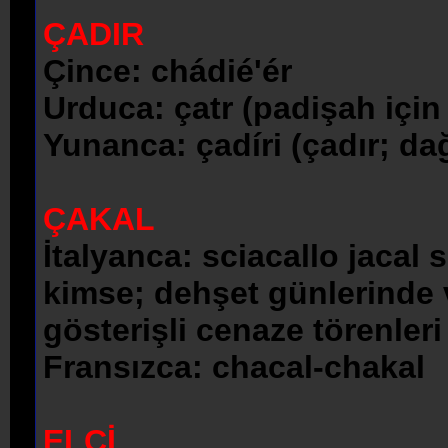
ÇADIR
Çince: chádié'ér
Urduca: çatr (padişah için
Yunanca: çadíri (çadır; da
ÇAKAL
İtalyanca: sciacallo jacal 
kimse; dehşet günlerinde
gösterişli cenaze törenler
Fransızca: chacal-chakal
ELÇİ