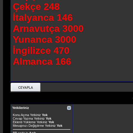
Çekçe 248
İtalyanca 146
Arnavutça 3000
Yunanca 3000
İngilizce 470
Almanca 166
Yetkileriniz
Konu Açma Yetkiniz
Yok
Cevap Yazma Yetkiniz
Yok
Eklenti Yükleme Yetkiniz
Yok
Mesajınızı Değiştirme Yetkiniz
Yok