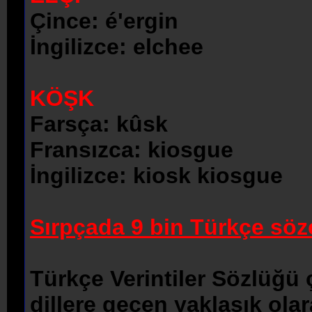
Çince: é'ergin
İngilizce: elchee
KÖŞK
Farsça: kûsk
Fransızca: kiosgue
İngilizce: kiosk kiosgue
Sırpçada 9 bin Türkçe sö
Türkçe Verintiler Sözlüğü
dillere geçen yaklaşık olar