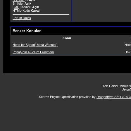
BB code
is
Açık
Smileler
Açık
[IMG]
Kodları
Açık
HTML-Kodu
Kapalı
Forum Rules
Benzer Konular
Konu
Need for Speed( Most Wanted )
Nixi
Papatyam 4.Bölüm Fragmanı
HaZ
Telif Hakları vBulle
Jelsoft
Search Engine Optimisation provided by
DragonByte SEO v2.0.37