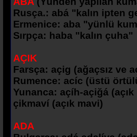
ABA
(Yünden yapılan kum
Rusça.: abá "kalın ipten
Ermenice: aba "yünlü kum
Sırpça: haba "kalın çuha"
AÇIK
Farsça: açig (ağaçsız ve aç
Rumence: acíc (üstü örtü
Yunanca: açíh-açiğá (açık 
çikmaví (açık mavi)
ADA