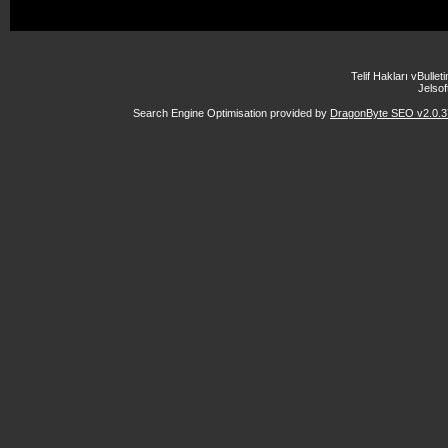
Telif Hakları vBulle
Jelsoft
Search Engine Optimisation provided by
DragonByte SEO v2.0.37