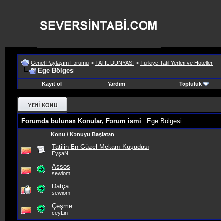
Genel Paylaşım Forumu
>
TATİL DÜNYASI
>
Türkiye Tatil Yerleri ve Hoteller
Ege Bölgesi
Kayıt ol
Yardım
Topluluk
Forumda bulunan Konular, Forum ismi
: Ege Bölgesi
Konu
/
Konuyu Başlatan
Tatilin En Güzel Mekanı Kuşadası
EyşaN
Assos
sewiom
Datça
sewiom
Çeşme
ceyLin