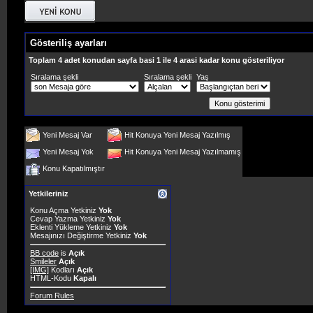
Gösteriliş ayarları
Toplam 4 adet konudan sayfa basi 1 ile 4 arasi kadar konu gösteriliyor
Sıralama şekli
Sıralama şekli
Yaş
Yeni Mesaj Var
Hit Konuya Yeni Mesaj Yazılmış
Yeni Mesaj Yok
Hit Konuya Yeni Mesaj Yazılmamış
Konu Kapatılmıştır
Yetkileriniz
Konu Açma Yetkiniz
Yok
Cevap Yazma Yetkiniz
Yok
Eklenti Yükleme Yetkiniz
Yok
Mesajınızı Değiştirme Yetkiniz
Yok
BB code
is
Açık
Smileler
Açık
[IMG]
Kodları
Açık
HTML-Kodu
Kapalı
Forum Rules