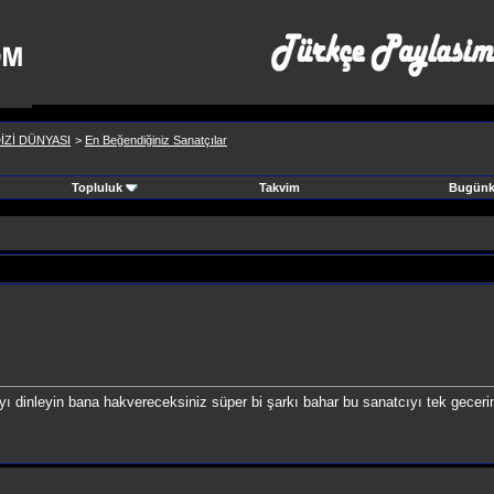
İZİ DÜNYASI
>
En Beğendiğiniz Sanatçılar
Topluluk
Takvim
Bugünki
ıyı dinleyin bana hakvereceksiniz süper bi şarkı bahar bu sanatcıyı tek gece