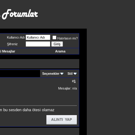
Kullanıcı Adı
Hatırlasın mı?
Şifreniz
 Mesajlar
Arama
Seçenekler
Stil
#
1
Mesajlar: n/a
rim bu sesden daha ötesi olamaz