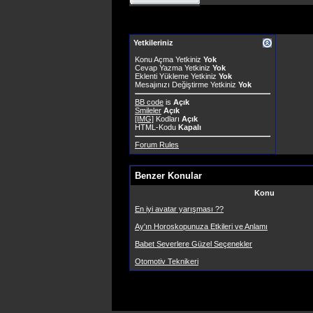
Yetkileriniz
Konu Açma Yetkiniz
Yok
Cevap Yazma Yetkiniz
Yok
Eklenti Yükleme Yetkiniz
Yok
Mesajınızı Değiştirme Yetkiniz
Yok
BB code
is
Açık
Smileler
Açık
[IMG]
Kodları
Açık
HTML-Kodu
Kapalı
Forum Rules
Benzer Konular
Konu
En iyi avatar yarışması ??
Ay'ın Horoskopunuza Etkileri ve Anlamı
Babet Severlere Güzel Seçenekler
Otomotiv Teknikeri