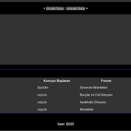
«
önceki Konu
|
sonraki Konu
»
Konuyu Başlatan
Forum
Syst3m
Seversin Aktiviteleri
ceyLin
Burçlar ve Fal Dünyası
ceyLin
Ayakkabı Dünyası
ceyLin
Meslekler
Saat:
02:07