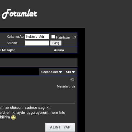
Kullanıcı Adı
Hatırlasın mı?
Şifreniz
 Mesajlar
Arama
Seçenekler
Stil
#
1
Mesajlar: n/a
ım ne olursun, sadece sağlıklı
rdiler, iki aydır uyguluyorum, hem kilo
bilirim