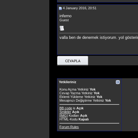
4 January 2016, 20:51
inferno
Guest
valla ben de denemek istiyorum. yol gösteri
Yetkileriniz
Konu Açma Yetkiniz
Yok
Cevap Yazma Yetkiniz
Yok
Eklenti Yükleme Yetkiniz
Yok
Mesajınızı Değiştirme Yetkiniz
Yok
BB code
is
Açık
Smileler
Açık
[IMG]
Kodları
Açık
HTML-Kodu
Kapalı
Forum Rules