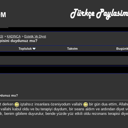
SI
>
KADINCA
>
Estetik Ve Diyet
rapisini duydunuz mu?
Topluluk
Takvim
Bugünki
duydunuz mu?
et derken
iştahsız insanlara özeniyodum vallahi
bir gün dua ettim, Allah
vallahi kabul oldu ve bu terapiyi duydum, bir seans aldım ve ardından diyet ve
 benim gibilere duyurulur, bende yüzde yüz etkili oldu rezonans terapisi diye