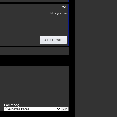
#
2
Mesajlar: n/a
Forum Seç